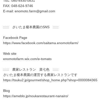
TEL: 080-4930-0831
FAX: 048-624-9746
E-mail:
enomoto.farm@gmail.com
:::::: さいたま榎本農園のSNS ::::::
Facebook Page
https://www.facebook.com/saitama.enomotofarm/
Web site
enomotofarm.wix.com/e-tomato
:::::: 農家レストラン 菜七色 ::::::
さいたま榎本農園の運営する農家レストランです
https://tsuku2.jp/gourmet/shop_home.php?shop=0000084365
Blog
https://ameblo.jp/noukarestaurant-nanairo/