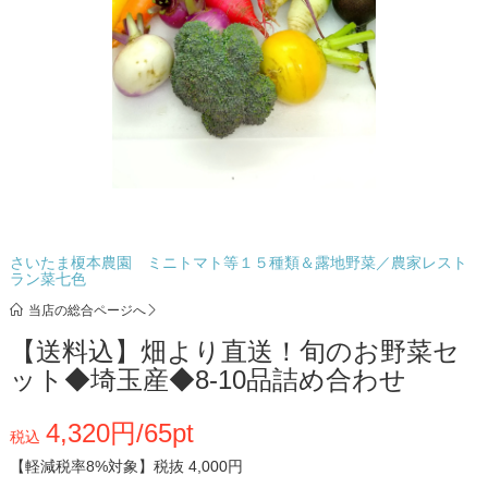
さいたま榎本農園 ミニトマト等１５種類＆露地野菜／農家レスト
ラン菜七色
当店の総合ページへ
【送料込】畑より直送！旬のお野菜セ
ット◆埼玉産◆8-10品詰め合わせ
4,320円/65pt
税込
【軽減税率8%対象】
税抜 4,000円