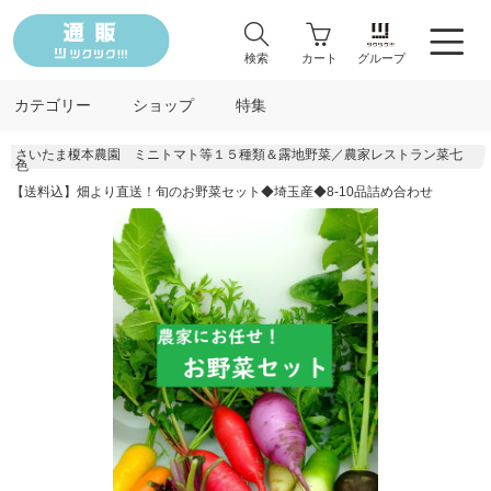
検索
カート
グループ
カテゴリー
ショップ
特集
さいたま榎本農園 ミニトマト等１５種類＆露地野菜／農家レストラン菜七
色
【送料込】畑より直送！旬のお野菜セット◆埼玉産◆8-10品詰め合わせ