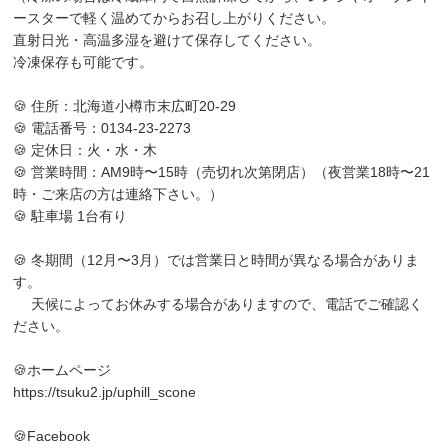
ースターで軽く温めてからお召し上がりください。
直射日光・高温多湿を避けて保存してください。
冷凍保存も可能です。
🍪 住所：北海道小樽市末広町20-29
🍪 電話番号：0134-23-2273
🍪 定休日：火・水・木
🍪 営業時間：AM9時〜15時（売切れ次第閉店）（夜営業18時〜21
時・ご来店の方は連絡下さい。）
🍪 駐車場 1台有り
🍪 冬期間（12月〜3月）では営業日と時間が異なる場合がありま
す。
天候によってお休みする場合がありますので、電話でご確認く
ださい。
🍪ホームページ
https://tsuku2.jp/uphill_scone
🍪Facebook