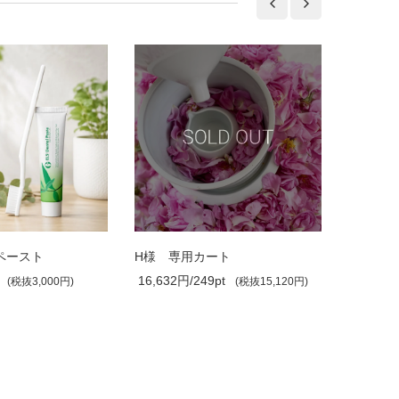
ペースト
H様 専用カート
16,632円/249pt
36,410円
(税抜3,000円)
(税抜15,120円)