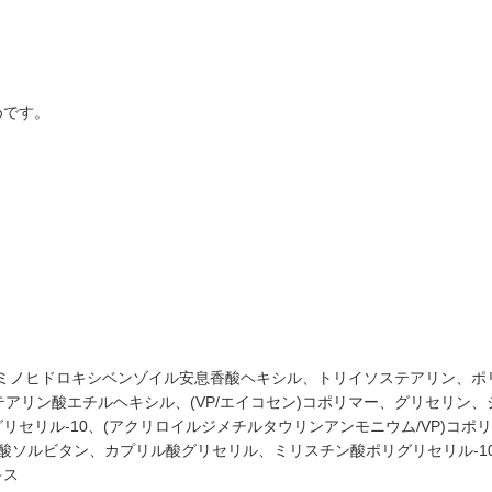
めです。
ノヒドロキシベンゾイル安息香酸ヘキシル、トリイソステアリン、ポリ(C3
テアリン酸エチルヘキシル、(VP/エイコセン)コポリマー、グリセリン
セリル-10、(アクリロイルジメチルタウリンアンモニウム/VP)コ
酸ソルビタン、カプリル酸グリセリル、ミリスチン酸ポリグリセリル-1
キス