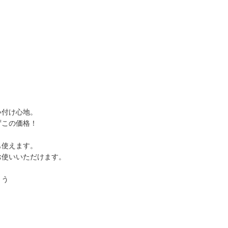
。
い付け心地。
ずこの価格！
も使えます。
お使いいただけます。
ょう
。