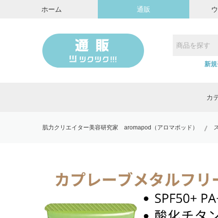
ホーム
通販
新規
カ
肌力クリエイター美容研究家 aromapod（アロマポッド）