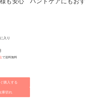
0g お子様も安心 ハンドケアにもおす
気に入り
円
以上
で送料無料
ぐ購入する
在庫切れ