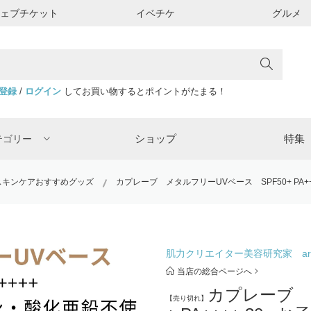
ウェブチケット
イベチケ
グルメ
登録
/
ログイン
してお買い物するとポイントがたまる！
ショップ
特集
テゴリー
スキンケアおすすめグッズ
カプレーブ メタルフリーUVベース SPF50+ PA
肌力クリエイター美容研究家 ar
当店の総合ページへ
カプレーブ 
【売り切れ】