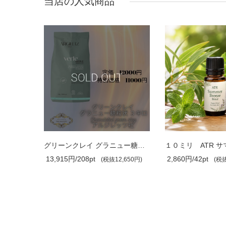
当店の人気商品
グリーンクレイ 大粒 3,000g Granulated..
グリーンクレイ グラニュー糖粒状 3,000g..
13,915円/208pt
2,860円/42pt
,650円)
(税抜12,650円)
(税抜