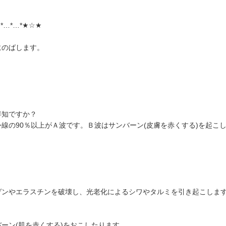
…*…*…*★☆★
にのばします。
存知ですか？
線の90％以上がＡ波です。Ｂ波はサンバーン(皮膚を赤くする)を起こ
ゲンやエラスチンを破壊し、光老化によるシワやタルミを引き起こしま
ーン(肌を赤くする)をおこしたります。