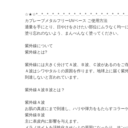
☆★☆*…*…*…*…*…*…*…*…*…*…*…*…*…*…*…*…*
カプレーブメタルフリーUVベース ご使用方法
適量を手にとり、日やけをさけたい部位にムラなく均一
塗り忘れのないよう、まんべんなく塗ってください。
紫外線について
紫外線とは?
紫外線には大きく分けてＡ波、Ｂ波、Ｃ波があるのをご
Ａ波はシワやタルミの原因を作ります。地球上に届く紫外
到達しないと言われています。
紫外線Ａ波Ｂ波とは？
紫外線Ａ波
お肌の真皮にまで到達し、ハリや弾力をもたらすコラー
紫外線Ｂ波
主に表皮内に影響を与えます。
メラノサイトを活性化させシミの原因になったり、サンバ