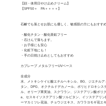
【顔・体用日やけ止めクリーム】
【SPF50＋ PA＋＋＋＋】
石鹸でも落とせお肌にも優しく、敏感肌の方にもおすす
・酸化チタン・酸化亜鉛フリー
・石けんで落ちます。
・お子様にも安心
・化粧下地にも！
・手の日焼け止めとしてもおすすめ
カプレーブ メタルフリーUVベース
全成分
水、メトキシケイヒ酸エチルヘキシル、BG、ジエチルアミ
タン、DPG、オクチルドデカノール、ポリヒドロキシス
ル、オリーブ果実油、スクワラン、ジステアリン酸ポリグリ
a、セスキイソステアリン酸ソルビタン、イソステアリン
ーマカミツレ花油、チョウジエキス、カワラヨモギ花エ