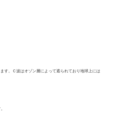
します。Ｃ波はオゾン層によって遮られており地球上には
す。