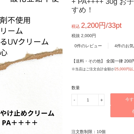
+ PA++++ 3
すめ！
2,200円/33pt
税込
税抜 2,000円
0件のレビュー
4件のお
【送料・その他】
全国一律 200
※当店はご注文合計金額が
25,000円
数量
今す
-
+
注文数制限：10個