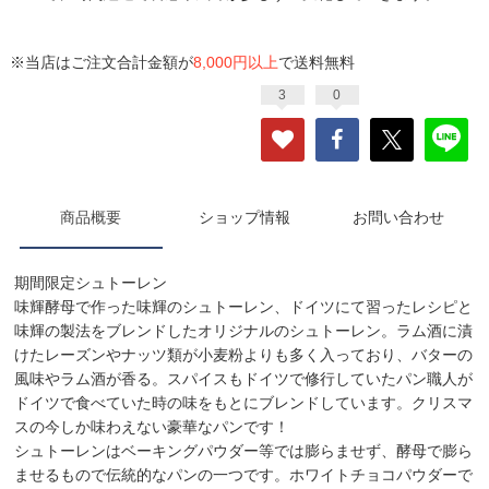
※当店はご注文合計金額が
8,000円以上
で送料無料
3
0
商品概要
ショップ情報
お問い合わせ
期間限定シュトーレン
味輝酵母で作った味輝のシュトーレン、ドイツにて習ったレシピと
味輝の製法をブレンドしたオリジナルのシュトーレン。ラム酒に漬
けたレーズンやナッツ類が小麦粉よりも多く入っており、バターの
風味やラム酒が香る。スパイスもドイツで修行していたパン職人が
ドイツで食べていた時の味をもとにブレンドしています。クリスマ
スの今しか味わえない豪華なパンです！
シュトーレンはベーキングパウダー等では膨らませず、酵母で膨ら
ませるもので伝統的なパンの一つです。ホワイトチョコパウダーで