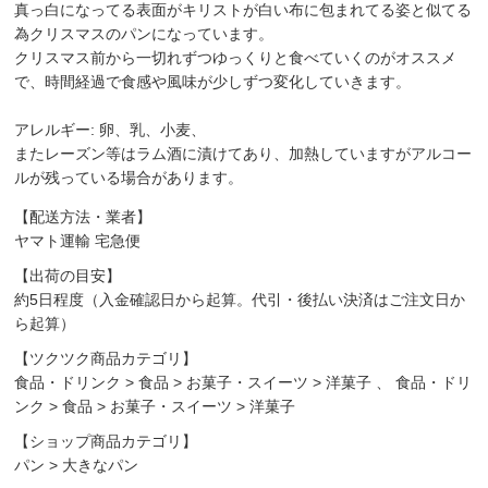
真っ白になってる表面がキリストが白い布に包まれてる姿と似てる
為クリスマスのパンになっています。
クリスマス前から一切れずつゆっくりと食べていくのがオススメ
で、時間経過で食感や風味が少しずつ変化していきます。
アレルギー: 卵、乳、小麦、
またレーズン等はラム酒に漬けてあり、加熱していますがアルコー
ルが残っている場合があります。
【配送方法・業者】
ヤマト運輸 宅急便
【出荷の目安】
約5日程度（入金確認日から起算。代引・後払い決済はご注文日か
ら起算）
【ツクツク商品カテゴリ】
食品・ドリンク
>
食品
>
お菓子・スイーツ
>
洋菓子
、
食品・ドリ
ンク
>
食品
>
お菓子・スイーツ
>
洋菓子
【ショップ商品カテゴリ】
パン
>
大きなパン