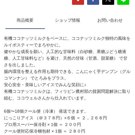
商品概要
ショップ情報
お問い合わせ
有機ココナッツミルクをベースに、ココナッツミルク独特の風味を
ルイボスティーでまろやかに。
健やかな成長を願い、人工的な甘味料（白砂糖、果糖ぶどう糖液
糖、人工甘味料など）を避け、天然の甘味（甘酒、甜菜糖） で甘
さを出しました。
腸内環境を整える作用も期待できる、こんにゃく芋デンプン（グル
コマンナン） でとろみをプラス。
安心安全・美味しいアイスでみんな笑顔に♪
有機ココナッツミルクは、フィリピン農村部の貧困問題解決に取り
組む、ココウェルさんから仕入れています。
6個〜18個クール便（冷凍） 発送できます。
にっこりアイス （＠３７８円）×６個 ＝ ２，２６８円
プロ用スーパー保冷剤 × 1個 ＝ ２００円
クール便対応保冷梱包材 × 1個 ＝ ２８０円