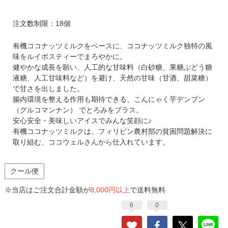
注文数制限：18個
有機ココナッツミルクをベースに、ココナッツミルク独特の風
味をルイボスティーでまろやかに。
健やかな成長を願い、人工的な甘味料（白砂糖、果糖ぶどう糖
液糖、人工甘味料など）を避け、天然の甘味（甘酒、甜菜糖）
で甘さを出しました。
腸内環境を整える作用も期待できる、こんにゃく芋デンプン
（グルコマンナン） でとろみをプラス。
安心安全・美味しいアイスでみんな笑顔に♪
有機ココナッツミルクは、フィリピン農村部の貧困問題解決に
取り組む、ココウェルさんから仕入れています。
クール便
※当店はご注文合計金額が
8,000円以上
で送料無料
6
0