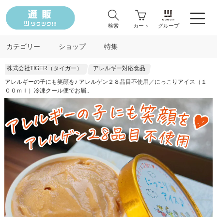
検索
カート
グループ
カテゴリー
ショップ
特集
株式会社TIGER（タイガー）
アレルギー対応食品
アレルギーの子にも笑顔を♪ アレルゲン２８品目不使用／にっこりアイス（１
００ｍｌ）冷凍クール便でお届..