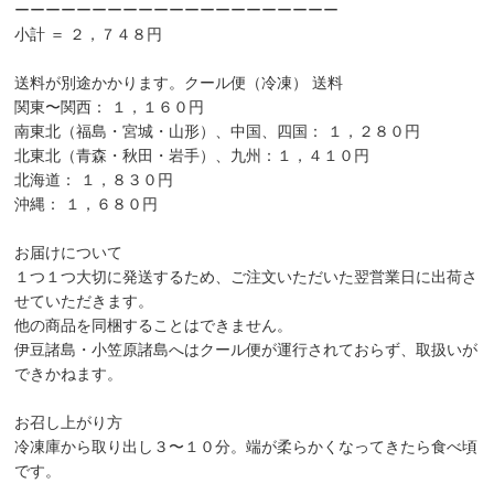
ーーーーーーーーーーーーーーーーーーーーー
小計 ＝ ２，７４８円
送料が別途かかります。クール便（冷凍） 送料
関東〜関西： １，１６０円
南東北（福島・宮城・山形）、中国、四国： １，２８０円
北東北（青森・秋田・岩手）、九州：１，４１０円
北海道： １，８３０円
沖縄： １，６８０円
お届けについて
１つ１つ大切に発送するため、ご注文いただいた翌営業日に出荷さ
せていただきます。
他の商品を同梱することはできません。
伊豆諸島・小笠原諸島へはクール便が運行されておらず、取扱いが
できかねます。
お召し上がり方
冷凍庫から取り出し３〜１０分。端が柔らかくなってきたら食べ頃
です。