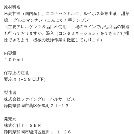
原材料名
米麹甘酒（国内産）、ココナッツミルク、ルイボス茶抽出液、甜菜
糖、 グルコマンナン（こんにゃく芋デンプン）
（主要アレルゲン２８品目不使用 工場のラインでは他商品の製造
も行っておりますが、混入（コンタミネーション）をできるだけ排
除できるよう、機械の洗浄作業を徹底しております）
内容量
１００ｍｌ
保存上の注意
要冷凍（−１８℃以下）
製造者
株式会社ファイングローバルサービス
静岡県静岡市葵区伝馬町２１−１３
発売元
株式会社ＴＩＧＥＲ
静岡県静岡市駿河区豊田１−１−３６