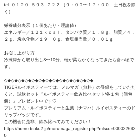
tel. ０１２０−５９３−２２２ （９：００〜１７：００ 土日祝を除
く）
栄養成分表示（１個あたり・理論値）
エネルギー／１２１ｋｃａｌ、タンパク質／１．８ｇ、脂質／４．
２ｇ、炭水化物／１９．０ｇ、食塩相当量／０．０１ｇ
お召し上がり方
冷凍庫から取り出し3〜10分。端が柔らかくなってきたら食べ頃で
す。
◇◆◇◆◇◆◇◆◇◆◇◆◇◆◇◆◇◆◇◆◇◆◇◆◇◆
TIGERルイボスティーでは、メルマガ（無料）の登録をしていただ
くと、試飲セット『ルイボスティー飲み比べセット/各１包（個包
装）』プレゼント中です♡
プレミアム・ルイボスティーと生葉（ナマハ）ルイボスティーのド
リップバッグです。
この機会に是非、飲み比べてみてください！
https://home.tsuku2.jp/merumaga_register.php?mlscd=000022682
0