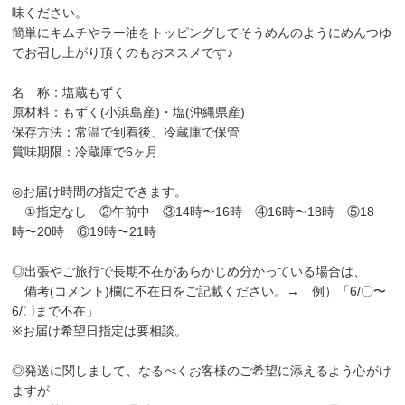
味ください。
簡単にキムチやラー油をトッピングしてそうめんのようにめんつゆ
でお召し上がり頂くのもおススメです♪
名 称：塩蔵もずく
原材料：もずく(小浜島産)・塩(沖縄県産)
保存方法：常温で到着後、冷蔵庫で保管
賞味期限：冷蔵庫で6ヶ月
◎お届け時間の指定できます。
①指定なし ②午前中 ③14時〜16時 ④16時〜18時 ⑤18
時〜20時 ⑥19時〜21時
◎出張やご旅行で長期不在があらかじめ分かっている場合は、
備考(コメント)欄に不在日をご記載ください。→ 例）「6/〇〜
6/〇まで不在」
※お届け希望日指定は要相談。
◎発送に関しまして、なるべくお客様のご希望に添えるよう心がけ
ますが