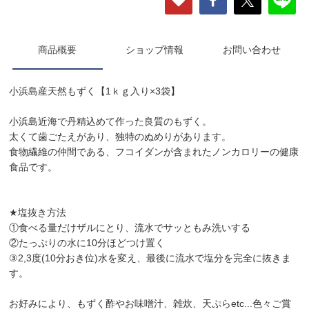
商品概要
ショップ情報
お問い合わせ
小浜島産天然もずく【1ｋｇ入り×3袋】
小浜島近海で丹精込めて作った良質のもずく。
太くて歯ごたえがあり、独特のぬめりがあります。
食物繊維の仲間である、フコイダンが含まれたノンカロリーの健康
食品です。
★塩抜き方法
①食べる量だけザルにとり、流水でサッともみ洗いする
②たっぷりの水に10分ほどつけ置く
③2,3度(10分おき位)水を変え、最後に流水で塩分を完全に抜きま
す。
お好みにより、もずく酢やお味噌汁、雑炊、天ぷらetc...色々ご賞