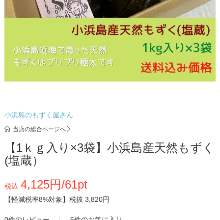
小浜島のもずく屋さん
当店の総合ページへ
【1ｋｇ入り×3袋】小浜島産天然もずく
(塩蔵）
4,125円/61pt
税込
【軽減税率8%対象】
税抜 3,820円
0件のレビュー
6件のお気に入り