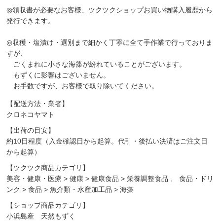
◎領収書が必要なお客様、ツクツクショップお買い物購入履歴から
発行できます。
◎収穫・塩漬け・選別まで細かく丁寧に全て手作業で行っておりま
すが、
ごくまれに小さな海藻が紛れていることがございます。
もずくに影響はございません。
お手数ですが、お客様で取り除いてください。
【配送方法・業者】
クロネコヤマト
【出荷の目安】
約10日程度（入金確認日から起算。代引・後払い決済はご注文日
から起算）
【ツクツク商品カテゴリ】
美容・健康・医療
>
健康
>
健康食品
>
栄養調整食品
、
食品・ドリ
ンク
>
食品
>
魚介類・水産加工品
>
海藻
【ショップ商品カテゴリ】
小浜島産 天然もずく