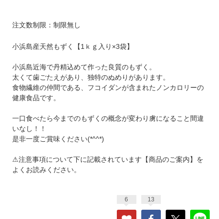
注文数制限：制限無し
小浜島産天然もずく【1ｋｇ入り×3袋】
小浜島近海で丹精込めて作った良質のもずく。
太くて歯ごたえがあり、独特のぬめりがあります。
食物繊維の仲間である、フコイダンが含まれたノンカロリーの
健康食品です。
一口食べたら今までのもずくの概念が変わり虜になること間違
いなし！！
是非一度ご賞味ください(*^^*)
⚠注意事項について下に記載されています【商品のご案内】を
よくお読みください。
6
13