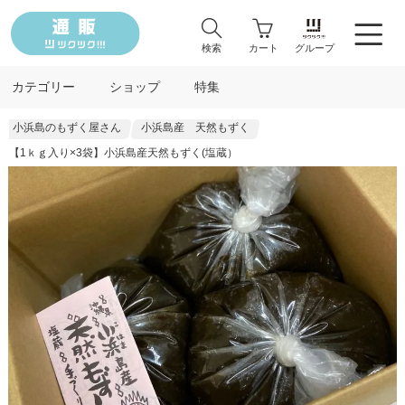
検索
カート
グループ
カテゴリー
ショップ
特集
小浜島のもずく屋さん
小浜島産 天然もずく
【1ｋｇ入り×3袋】小浜島産天然もずく(塩蔵）