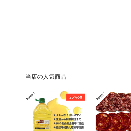
当店の人気商品
25%off
25%off