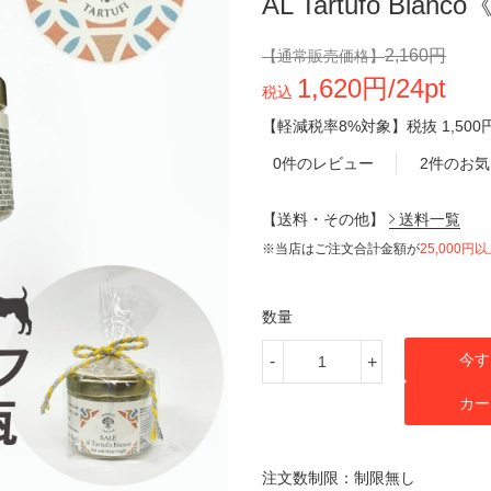
AL Tartufo Bi
2,160円
【通常販売価格】
1,620円/24pt
税込
【軽減税率8%対象】
税抜
1,500
0件のレビュー
2件のお
【送料・その他】
送料一覧
※当店はご注文合計金額が
25,000円
数量
今す
-
+
カー
注文数制限：制限無し