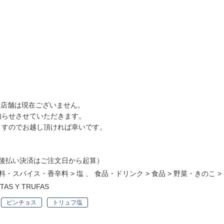
売店舗は現在ございません。
知らせさせていただきます。
ますのでお越し頂ければ幸いです。
後払い決済はご注文日から起算）
料・スパイス・香辛料
>
塩
、
食品・ドリンク
>
食品
>
野菜・きのこ
>
S Y TRUFAS
ピンチョス
トリュフ塩