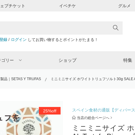
ウェブチケット
イベチケ
グルメ
登録
/
ログイン
してお買い物するとポイントがたまる！
ショップ
特集
テゴリー
｜SETAS Y TRUFAS
ミニミニサイズ ホワイトトリュフソルト30g SALE AL 
スペイン食材の通販【ディバー
25%off
当店の総合ページへ
ミニミニサイズ ホワ