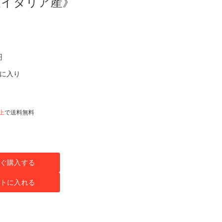
anco《イタリア産》
円
気に入り
以上
で送料無料
ぐ購入する
トに入れる