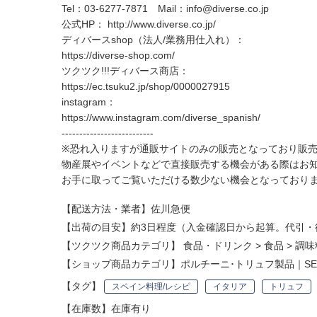
Tel：03-6277-7871 Mail：
info@diverse.co.jp
公式HP：
http://www.diverse.co.jp/
ディバースshop（法人/業務用仕入れ）：
https://diverse-shop.com/
ツクツク!!!ディバース商店：
https://ec.tsuku2.jp/shop/0000027915
instagram：
https://www.instagram.com/diverse_spanish/
--------------------------
※恐れ入りますが通販サイトのみの販売となっており販
物産展やイベントなどで直接販売する機会がある際はお
お手に取ってご覧いただける数少ない機会となっており
【配送方法・業者】佐川急便
【出荷の目安】約3日程度（入金確認日から起算。代引・
【ツクツク商品カテゴリ】
食品・ドリンク
>
食品
>
調味
【ショップ商品カテゴリ】
ポルチーニ･トリュフ製品｜SETA
【タグ】
スペイン料理/レシピ
イタリア
トリュフ
【在庫数】在庫有り