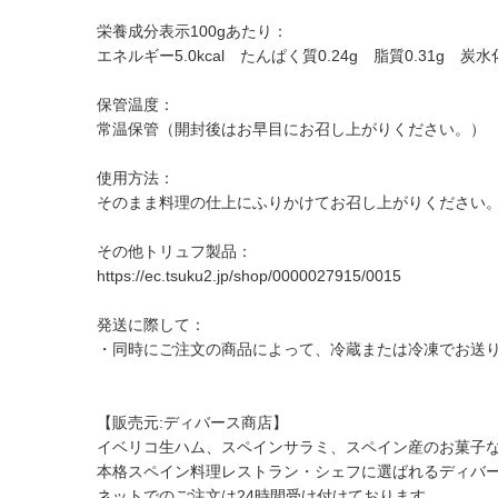
栄養成分表示100gあたり：
エネルギー5.0kcal たんぱく質0.24g 脂質0.31g 炭水
保管温度：
常温保管（開封後はお早目にお召し上がりください。）
使用方法：
そのまま料理の仕上にふりかけてお召し上がりください
その他トリュフ製品：
https://ec.tsuku2.jp/shop/0000027915/0015
発送に際して：
・同時にご注文の商品によって、冷蔵または冷凍でお送
【販売元:ディバース商店】
イベリコ生ハム、スペインサラミ、スペイン産のお菓子
本格スペイン料理レストラン・シェフに選ばれるディバ
ネットでのご注文は24時間受け付けております。