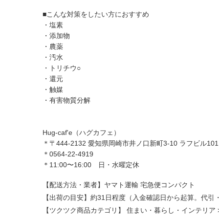
■こんな対策をしたい方におすすめ
・塩素
・添加物
・農薬
・汚水
・トリチウ○
・還元
・触媒
・有害物質分解
Hug-caf'e（ハグカフェ）
＊〒444-2132 愛知県岡崎市井ノ口新町3-10 ラフビル101
＊0564-22-4919
＊11:00〜16:00 日・水曜定休
【配送方法・業者】ヤマト運輸 宅急便コンパクト
【出荷の目安】約31日程度（入金確認日から起算。代引
【ツクツク商品カテゴリ】
住まい・暮らし・インテリア