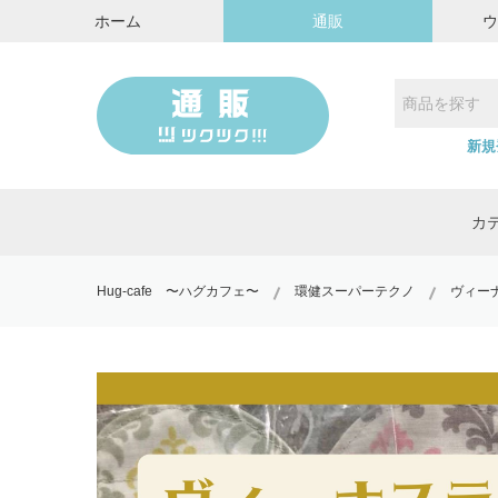
ホーム
通販
新規
カ
Hug-cafe 〜ハグカフェ〜
環健スーパーテクノ
ヴィー