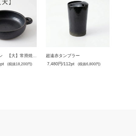
両手フライパン 【大】常滑焼／空焚き・..
超遠赤タンブラー
満月（ミ
pt
7,480円/112pt
2,860円/
(税抜18,200円)
(税抜6,800円)