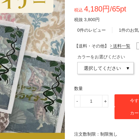
4,180円/65pt
税込
税抜 3,800円
0件のレビュー
1件のお
【送料・その他】
送料一覧
カラーをお選びください
数量
今す
-
+
カー
注文数制限：制限無し