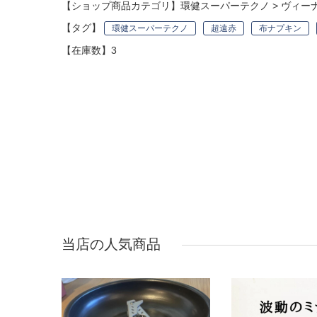
【ショップ商品カテゴリ】
環健スーパーテクノ
>
ヴィー
【タグ】
環健スーパーテクノ
超遠赤
布ナプキン
【在庫数】3
当店の人気商品