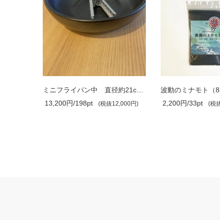
ミルクパン中（両口） 直径約15.5cm 高..
ミニフライパン中 直径約21cm 高さ約5cm
波動のミナモト（8
13,200円/198pt
2,200円/33pt
,800円)
(税抜12,000円)
(税抜