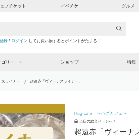
ウェブチケット
イベチケ
グルメ
登録
/
ログイン
してお買い物するとポイントがたまる！
ショップ
特集
テゴリー
ナスライナー
超遠赤「ヴィーナスライナー」
Hug-cafe 〜ハグカフェ〜
当店の総合ページへ
超遠赤「ヴィーナ