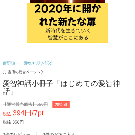
廣野慎一 愛智神話お話会
当店の総合ページへ
愛智神話小冊子「はじめての愛智神
話」
【通常販売価格】
550円
28%off
394円/7pt
税込
税抜 358円
0件のレビュー
1件のお気に入り