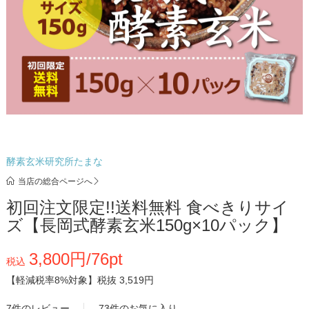
酵素玄米研究所たまな
当店の総合ページへ
初回注文限定!!送料無料 食べきりサイ
ズ【長岡式酵素玄米150g×10パック】
3,800円/76pt
税込
【軽減税率8%対象】
税抜 3,519円
7件のレビュー
73件のお気に入り