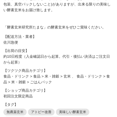
包装、真空パックしないこと)がありますが、出来る限りの美味し
い酵素玄米をお届け致します。
「酵素玄米研究所たまな」の酵素玄米をぜひご賞味ください。
【配送方法・業者】
佐川急便
【出荷の目安】
約10日程度（入金確認日から起算。代引・後払い決済はご注文日
から起算）
【ツクツク商品カテゴリ】
食品・ドリンク
>
食品
>
米・雑穀
>
玄米
、
食品・ドリンク
>
食
品
>
米・雑穀
>
ごはんパック
【ショップ商品カテゴリ】
初回注文限定商品
【タグ】
無農薬玄米
アトピー改善
美味しい酵素玄米