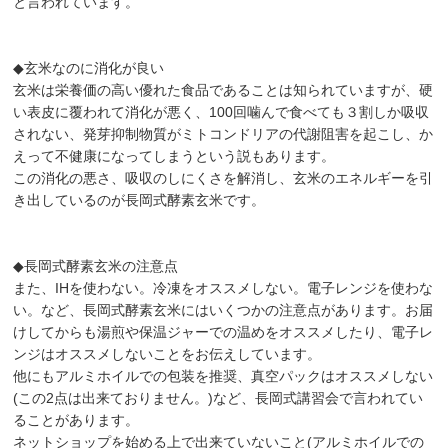
と言われています。
◆玄米なのに消化が良い
玄米は栄養価の高い優れた食品であることは知られていますが、硬
い表皮に覆われて消化が悪く、100回噛んで食べても３割しか吸収
されない、発芽抑制物質がミトコンドリアの代謝阻害を起こし、か
えって不健康になってしまうという説もあります。
この消化の悪さ、吸収のしにくさを解消し、玄米のエネルギーを引
き出しているのが長岡式酵素玄米です。
◆長岡式酵素玄米の注意点
また、IHを使わない。冷凍をオススメしない。電子レンジを使わな
い。など、長岡式酵素玄米にはいくつかの注意点があります。お届
けしてからも湯煎や保温ジャーでの温めをオススメしたり、電子レ
ンジはオススメしないことをお伝えしています。
他にもアルミホイルでの包装を推奨、真空パックはオススメしない
(この2点は出来ておりません。)など、長岡式講習会で言われてい
ることがあります。
ネットショップを始める上で出来ていないこと(アルミホイルでの