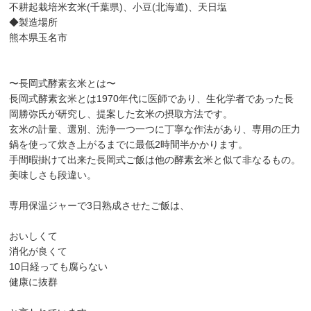
不耕起栽培米玄米(千葉県)、小豆(北海道)、天日塩
◆製造場所
熊本県玉名市
〜長岡式酵素玄米とは〜
長岡式酵素玄米とは1970年代に医師であり、生化学者であった長
岡勝弥氏が研究し、提案した玄米の摂取方法です。
玄米の計量、選別、洗浄一つ一つに丁寧な作法があり、専用の圧力
鍋を使って炊き上がるまでに最低2時間半かかります。
手間暇掛けて出来た長岡式ご飯は他の酵素玄米と似て非なるもの。
美味しさも段違い。
専用保温ジャーで3日熟成させたご飯は、
おいしくて
消化が良くて
10日経っても腐らない
健康に抜群