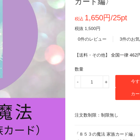
カード編〉
1,650円/25pt
税込
税抜 1,500円
0件のレビュー
3件のお
【送料・その他】
全国一律 462
数量
今す
-
+
カー
注文数制限：制限無し
「８５３の魔法 家族カード編」