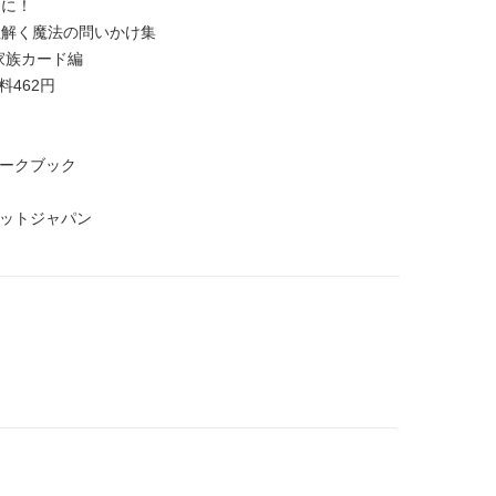
こに！
紐解く魔法の問いかけ集
家族カード編
料462円
ワークブック
ロットジャパン