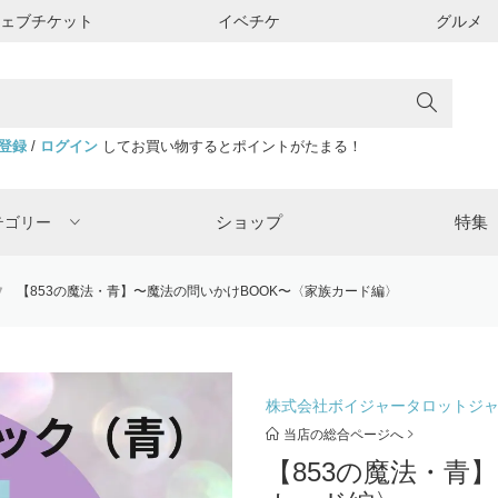
ウェブチケット
イベチケ
グルメ
登録
/
ログイン
してお買い物するとポイントがたまる！
ショップ
特集
テゴリー
【853の魔法・青】〜魔法の問いかけBOOK〜〈家族カード編〉
株式会社ボイジャータロットジ
当店の総合ページへ
【853の魔法・青