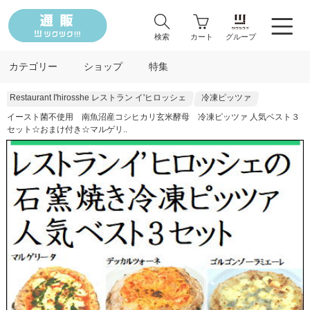
検索
カート
グループ
カテゴリー
ショップ
特集
Restaurant I'hirosshe レストラン イ'ヒロッシェ
冷凍ピッツァ
イースト菌不使用 南魚沼産コシヒカリ玄米酵母 冷凍ピッツァ 人気ベスト３
セット☆おまけ付き☆マルゲリ..