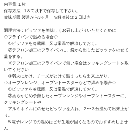
内容量:１枚
保存方法:−1８℃以下で保存して下さい。
賞味期限:製造から3ヶ月 ※解凍後は２日以内
調理方法：ピッツァを美味しくお召し上がりいただくために
◇フライパンで温める場合◇
①ピッツァを冷蔵庫、又は常温で解凍しておく。
②テフロン加工のフライパンに、袋から出したピッツァをのせて
蓋をする。
※テフロン加工のフライパンで無い場合はクッキングシートを敷
いてください
③弱火にかけ、チーズがとけて温まったら出来上がり。
◇オーブンレンジ、オーブントースターなどで温める場合◇
①ピッツァを冷蔵庫、又は常温で解凍しておく。
②あらかじめ余熱したオーブンレンジやオーブントースターに、
クッキングシートや
アルミホイルにのせたピッツァを入れ、２〜３分温めて出来上が
り。
※電子レンジでの温めはピザ生地が固くなるのでおすすめしませ
ん