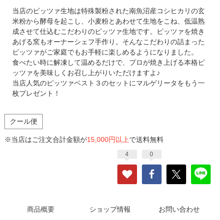
当店のピッツァ生地は特殊製粉された南魚沼産コシヒカリの玄
米粉から酵母を起こし、小麦粉とあわせて生地をこね、低温熟
成させて仕込むこだわりのピッツァ生地です。ピッツァを焼き
あげる窯もオーナーシェフ手作り。そんなこだわりの詰まった
ピッツァがご家庭でもお手軽に楽しめるようになりました。
食べたい時に解凍して温めるだけで、プロが焼き上げる本格ピ
ッツァを美味しくお召し上がりいただけますよ♪
当店人気のピッツァベスト３のセットにマルゲリータをもう一
枚プレゼント！
クール便
※当店はご注文合計金額が
15,000円以上
で送料無料
4
0
商品概要
ショップ情報
お問い合わせ