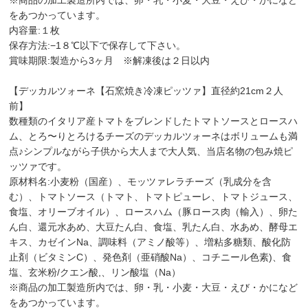
をあつかっています。
内容量:１枚
保存方法:−1８℃以下で保存して下さい。
賞味期限:製造から3ヶ月 ※解凍後は２日以内
【デッカルツォーネ【石窯焼き冷凍ピッツァ】直径約21cm２人
前】
数種類のイタリア産トマトをブレンドしたトマトソースとロースハ
ム、とろ〜りとろけるチーズのデッカルツォーネはボリュームも満
点♪シンプルながら子供から大人まで大人気、当店名物の包み焼ピ
ッツァです。
原材料名:小麦粉（国産）、モッツァレラチーズ（乳成分を含
む）、トマトソース（トマト、トマトピューレ、トマトジュース、
食塩、オリーブオイル）、ロースハム（豚ロース肉（輸入）、卵た
ん白、還元水あめ、大豆たん白、食塩、乳たん白、水あめ、酵母エ
キス、カゼインNa、調味料（アミノ酸等）、増粘多糖類、酸化防
止剤（ビタミンC）、発色剤（亜硝酸Na）、コチニール色素)、食
塩、玄米粉/クエン酸,、リン酸塩（Na）
※商品の加工製造所内では、卵・乳・小麦・大豆・えび・かになど
をあつかっています。