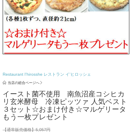
Restaurant I'hirosshe レストラン イ'ヒロッシェ
当店の総合ページへ
イースト菌不使用 南魚沼産コシヒカ
リ玄米酵母 冷凍ピッツァ 人気ベスト
３セット☆おまけ付き☆マルゲリータ
もう一枚プレゼント
【通常販売価格】
5,057円