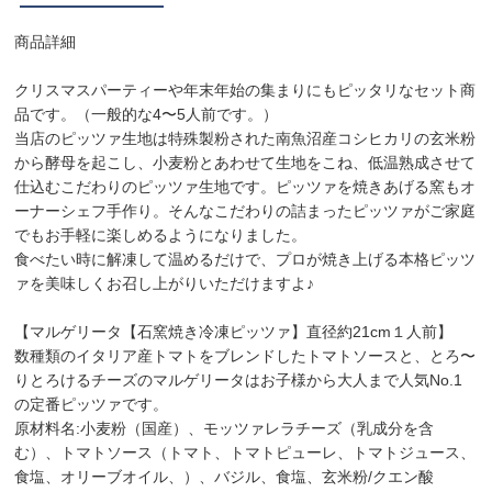
商品詳細
クリスマスパーティーや年末年始の集まりにもピッタリなセット商
品です。（一般的な4〜5人前です。）
当店のピッツァ生地は特殊製粉された南魚沼産コシヒカリの玄米粉
から酵母を起こし、小麦粉とあわせて生地をこね、低温熟成させて
仕込むこだわりのピッツァ生地です。ピッツァを焼きあげる窯もオ
ーナーシェフ手作り。そんなこだわりの詰まったピッツァがご家庭
でもお手軽に楽しめるようになりました。
食べたい時に解凍して温めるだけで、プロが焼き上げる本格ピッツ
ァを美味しくお召し上がりいただけますよ♪
【マルゲリータ【石窯焼き冷凍ピッツァ】直径約21cm１人前】
数種類のイタリア産トマトをブレンドしたトマトソースと、とろ〜
りとろけるチーズのマルゲリータはお子様から大人まで人気No.1
の定番ピッツァです。
原材料名:小麦粉（国産）、モッツァレラチーズ（乳成分を含
む）、トマトソース（トマト、トマトピューレ、トマトジュース、
食塩、オリーブオイル、）、バジル、食塩、玄米粉/クエン酸