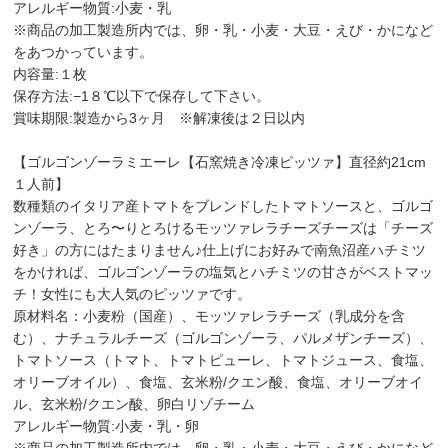
アレルギー物質:小麦・乳
※商品の加工製造所内では、卵・乳・小麦・大豆・えび・かになど
をあつかっています。
内容量:１枚
保存方法:−1８℃以下で保存して下さい。
賞味期限:製造から3ヶ月 ※解凍後は２日以内
【ゴルゴンゾーラミエーレ【石窯焼き冷凍ピッツァ】直径約21cm
１人前】
数種類のイタリア産トマトをブレンドしたトマトソースと、ゴルゴ
ンゾーラ、とろ〜りとろけるモッツァレラチーズチーズは「チーズ
好き」の方にはたまりません♪仕上げにお好みで南魚沼産ハチミツ
をかければ、ゴルゴンゾーラの塩気とハチミツの甘さがベストマッ
チ！女性にも大人気のピッツァです。
原材料名：小麦粉（国産）、モッツァレラチーズ（乳成分を含
む）、ナチュラルチーズ（ゴルゴンゾーラ、パルメザンチーズ）、
トマトソース（トマト、トマトピューレ、トマトジュース、食塩、
オリーブオイル）、食塩、玄米粉/クエン酸、食塩、オリーブオイ
ル、玄米粉/クエン酸、卵白リゾチーム
アレルギー物質:小麦・乳・卵
※商品の加工製造所内では、卵・乳・小麦・大豆・えび・かになど