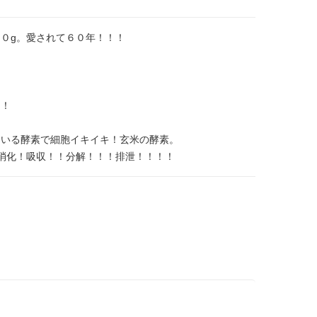
０g。愛されて６０年！！！
。
に！
ている酵素で細胞イキイキ！玄米の酵素。
消化！吸収！！分解！！！排泄！！！！