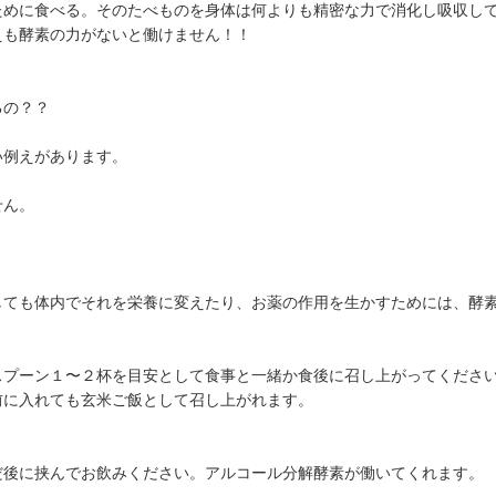
ために食べる。そのたべものを身体は何よりも精密な力で消化し吸収し
えも酵素の力がないと働けません！！
るの？？
い例えがあります。
せん。
しても体内でそれを栄養に変えたり、お薬の作用を生かすためには、酵
スプーン１〜２杯を目安として食事と一緒か食後に召し上がってくださ
前に入れても玄米ご飯として召し上がれます。
だ後に挟んでお飲みください。アルコール分解酵素が働いてくれます。