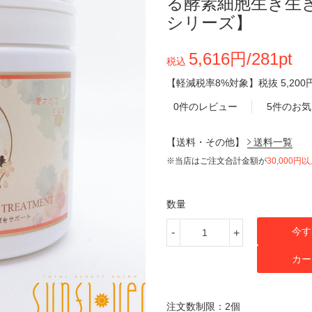
る酵素細胞生き生
シリーズ】
5,616円/281pt
税込
【軽減税率8%対象】
税抜
5,200
0件のレビュー
5件のお
【送料・その他】
送料一覧
※当店はご注文合計金額が
30,000円
数量
今す
-
+
カー
注文数制限：2個