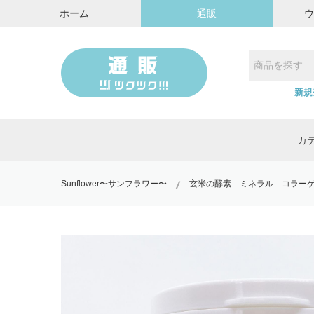
ホーム
通販
新規
カ
Sunflower〜サンフラワー〜
玄米の酵素 ミネラル コラー