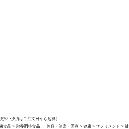
100g
g
g
g
0g
後払い決済はご注文日から起算）
康食品
>
栄養調整食品
、
美容・健康・医療
>
健康
>
サプリメント
>
健