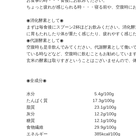
お食事の時・・・食後にお飲みください。
ちょっと疲れが感じられる時・・・寝る前や、空腹時に
◉消化酵素として◉
まずは毎食後にスプーン2杯ほどお飲みください。消化
に胃もたれしたり体が重たく感じたり、疲れやすく感じ
◉代謝酵素として◉
空腹時も是非飲んでみてください。代謝酵素として働い
ている時などなど、空腹時に飲むこともお勧めしていま
玄米の酵素は取りすぎということはございませんので、
◉全成分◉
水分 5.4g/100g
たんぱく質 17.3g/100g
脂質 23.1g/100g
灰分 12.2g/100g
糖質 12.1g/10
食物繊維 29.9g/100g
エネルギー 385kcal/100g