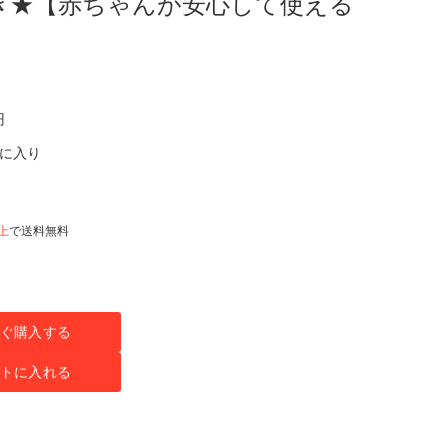
き★【赤ちゃんが安心して使える
円
気に入り
以上
で送料無料
ぐ購入する
トに入れる