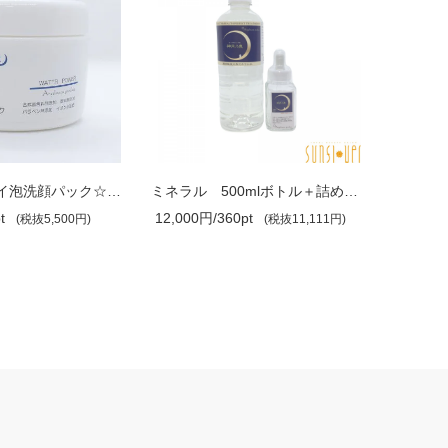
洗顔 ☆クレイ泡洗顔パック☆ 泡パック ..
ミネラル 500mlボトル＋詰め替え専用瓶..
t
12,000円/360pt
5,184円/
(税抜5,500円)
(税抜11,111円)