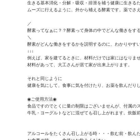
生きる基本消化・分解・吸収・排泄を補う健康に生きる
ムーズに行えるように、外から補える酵素です。薬でさ
／
酵素ってなぁに？？酵素って身体の中でどんな働きをす
＼
酵素がどんな働きをするかを説明するのに、わかりやす
↓↓↓
例えば、家を建てるときに、材料だけでは家にはなりま
材料があって、大工さんが居て家が出来上がります。
それと同じように
健康を気にして、食事に気を付けたり、お薬を飲んだり
◉ご使用方法◉
食品ですのでとくに量の制限はございませんが、付属の
牛乳・ヨーグルトなどに混ぜても召し上がれます。炊飯
アルコールをたくさん召し上がる時・・・飲む前・飲ん