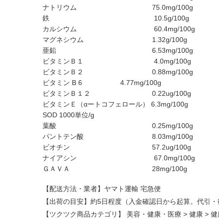
ナトリウム 75.0mg/
鉄 10.5g/100g
カルシウム 60.4mg/100
マグネシウム 1.32g/100g
亜鉛 6.53mg/100g
ビタミンＢ１ 4.0mg/100
ビタミンＢ２ 0.88mg/100g
ビタミン B 6 4.77mg/100g
ビタミンＢ１２ 0.22ug/100g
ビタミンＥ（αートコフェロール） 6.3mg/100g
SOD 1000単位/g
葉酸 0.25mg/100g
パントテン酸 8.03mg/100
ビオチン 57.2ug/100g
ナイアシン 67.0mg/10
ＧＡＶＡ 28mg/100g
【配送方法・業者】ヤマト運輸 宅急便
【出荷の目安】約5日程度（入金確認日から起算。代引・
【ツクツク商品カテゴリ】
美容・健康・医療
>
健康
>
健