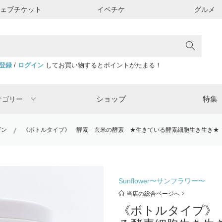
ウェブチケット
イベチケ
グルメ
登録
/
ログイン
してお買い物するとポイントがたまる！
ショップ
特集
テゴリー
ゲン
《ボトルタイプ》 酵素 玄米の酵素 ★生きている酵素細胞生き生き★
Sunflower〜サンフラワー〜
当店の総合ページへ
《ボトルタイプ》