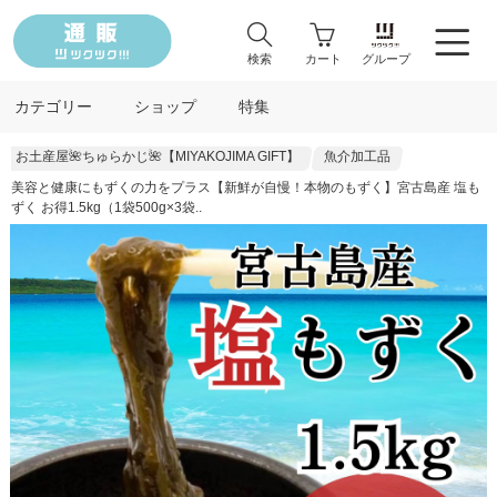
検索
カート
グループ
カテゴリー
ショップ
特集
お土産屋🌺ちゅらかじ🌺【MIYAKOJIMA GIFT】
魚介加工品
美容と健康にもずくの力をプラス【新鮮が自慢！本物のもずく】宮古島産 塩も
ずく お得1.5kg（1袋500g×3袋..