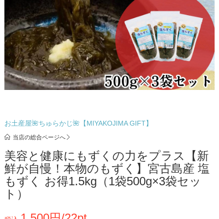
お土産屋🌺ちゅらかじ🌺【MIYAKOJIMA GIFT】
当店の総合ページへ
美容と健康にもずくの力をプラス【新
鮮が自慢！本物のもずく】宮古島産 塩
もずく お得1.5kg（1袋500g×3袋セッ
ト）
1,500円/22pt