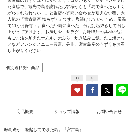
宮古島のもずくはとにかく太くてコシがあり、シャキシャキし
た食感で、観光で島を訪れたお客様からも「島で食べたもずく
がわすれられない！」と当店へ御問い合わせが耐えない程、大
人気の『宮古島産 塩もずく』です。塩漬けしているため、常温
で11か月保存可。食べたい時に食べたい分だけ塩抜きして召し
上がって頂けます。お浸しや、サラダ、お味噌汁の具材の他に
もごま油を加えたナムル、天ぷら、炊き込みご飯、たこ焼きな
どなどアレンジメニュー豊富。是非、宮古島産のもずくをお召
し上がりください！
個別送料発生商品
17
0
商品概要
ショップ情報
お問い合わせ
珊瑚礁が、隆起してできた島。『宮古島』