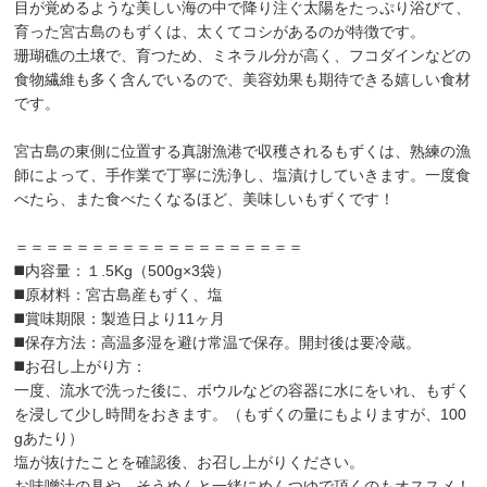
目が覚めるような美しい海の中で降り注ぐ太陽をたっぷり浴びて、
育った宮古島のもずくは、太くてコシがあるのが特徴です。
珊瑚礁の土壌で、育つため、ミネラル分が高く、フコダインなどの
食物繊維も多く含んでいるので、美容効果も期待できる嬉しい食材
です。
宮古島の東側に位置する真謝漁港で収穫されるもずくは、熟練の漁
師によって、手作業で丁寧に洗浄し、塩漬けしていきます。一度食
べたら、また食べたくなるほど、美味しいもずくです！
＝＝＝＝＝＝＝＝＝＝＝＝＝＝＝＝＝＝＝
◼️内容量：１.5Kg（500g×3袋）
◼️原材料：宮古島産もずく、塩
◼️賞味期限：製造日より11ヶ月
◼️保存方法：高温多湿を避け常温で保存。開封後は要冷蔵。
◼️お召し上がり方：
一度、流水で洗った後に、ボウルなどの容器に水にをいれ、もずく
を浸して少し時間をおきます。（もずくの量にもよりますが、100
gあたり）
塩が抜けたことを確認後、お召し上がりください。
お味噌汁の具や、そうめんと一緒にめんつゆで頂くのもオススメ！