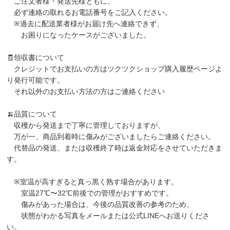
ご注文者様・発送先様ともに、
必ず連絡の取れるお電話番号をご記入ください。
※過去に配送業者様がお届け先へ連絡できず、
お困りになったケースがございました。
🧾領収書について
クレジットでお支払いの方はツクツクショップ購入履歴ページよ
り発行可能です。
それ以外のお支払い方法の方はご連絡ください
🍌品質について
収穫から発送まで丁寧に管理しておりますが、
万が一、商品到着時に傷みがございましたらご連絡ください。
代替品の発送、または収穫終了時は返金対応をさせていただきま
す。
※室温が高すぎると真っ黒く熟す場合があります。
室温27℃〜32℃前後での管理がおすすめです。
傷みがあった場合は、今後の品質改善の参考のため、
状態がわかる写真をメールまたは公式LINEへお送りくださ
い。