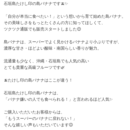
石垣島たけし印の島バナナです🍌✨
「自分が本当に食べたい！」という想いから育て始めた島バナナ。
その美味しさをもっとたくさんの方に知ってほしくて、
ツクツク通販でも販売スタートしました😊
島バナナは、スーパーでよく見かけるバナナより小ぶりですが、
濃厚な甘さ・ほどよい酸味・南国らしい香りが魅力。
流通量も少なく、沖縄・石垣島でも人気の高い
とても貴重な高級フルーツです🌿
🍌たけし印の島バナナはここが違う！
石垣島たけし印の島バナナは、
「バナナ嫌いの人でも食べられる！」と言われるほど人気✨
ご購入いただいたお客様からは、
「もうスーパーのバナナに戻れない！」
そんな嬉しい声もいただいています😊