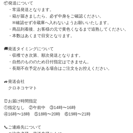
📦発送について
・常温発送となります。
・箱が届きましたら、必ず中身をご確認ください。
※確認せず冷蔵庫へ入れないようお願いいたします。
・商品到着後、お客様の元で黄色くなるまで追熟してください。
・本数はあくまで目安となります。
🚚発送タイミングについて
・収穫でき次第、順次発送となります。
・自然のもののため日付指定はできません。
・長期不在予定がある場合はご注文をお控えください。
🚙発送会社
クロネコヤマト
⏰お届け時間指定
①指定なし ②午前中 ③14時〜16時
④16時〜18時 ⑤18時〜20時 ⑥19時〜21時
📞ご連絡先について