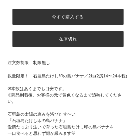
今すぐ購入する
在庫切れ
注文数制限：制限無し
数量限定！！石垣島たけし印の島バナナ／2㎏(2房14〜24本程)
※本数はあくまでも目安です。
※商品到着後、お客様の元で黄色くなるまで追熟してくださ
い。
石垣島の太陽の恵みを浴びた甘〜い
『石垣島たけし印の島バナナ』
愛情たっぷり注いで育った石垣島たけし印の島バナナを
一口食べると思わず顔が緩みます💛