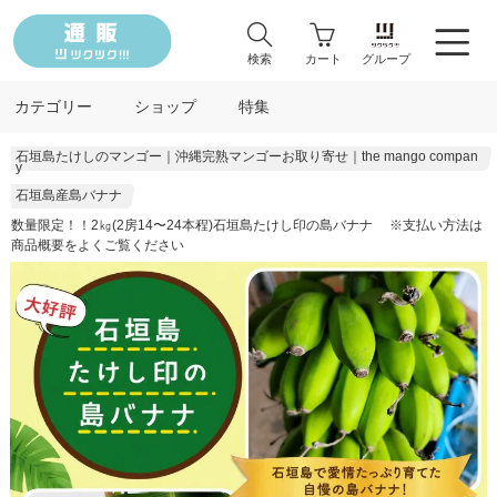
検索
カート
グループ
カテゴリー
ショップ
特集
石垣島たけしのマンゴー｜沖縄完熟マンゴーお取り寄せ｜the mango compan
y
石垣島産島バナナ
数量限定！！2㎏(2房14〜24本程)石垣島たけし印の島バナナ ※支払い方法は
商品概要をよくご覧ください