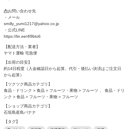
📩お問い合わせ先
・メール
smilly_yumi1217@yahoo.co.jp
・公式LINE
https://lin.ee/4l9bto6
【配送方法・業者】
ヤマト運輸 宅急便
【出荷の目安】
約14日程度（入金確認日から起算。代引・後払い決済はご注文日
から起算）
【ツクツク商品カテゴリ】
食品・ドリンク
>
食品
>
フルーツ・果物
>
フルーツ
、
食品・ドリ
ンク
>
食品
>
フルーツ・果物
>
フルーツ
【ショップ商品カテゴリ】
石垣島産島バナナ
【タグ】