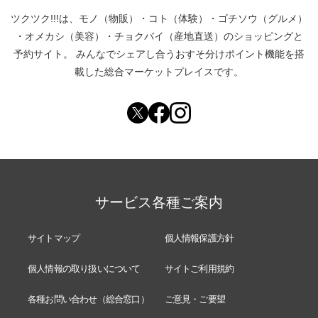
ツクツク!!!は、
モノ（物販）
・
コト（体験）
・
ゴチソウ（グルメ）
・
オメカシ（美容）
・
チョクバイ（産地直送）
のショッピングと
予約サイト。
みんなでシェアし合う
おすそ分けポイント機能
を搭
載した総合マーケットプレイスです。
サービス各種ご案内
サイトマップ
個人情報保護方針
個人情報の取り扱いについて
サイトご利用規約
各種お問い合わせ（総合窓口）
ご意見・ご要望