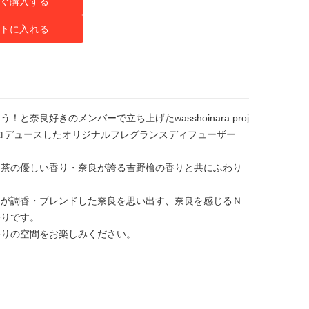
ぐ購入する
トに入れる
と奈良好きのメンバーで立ち上げたwasshoinara.proj
プロデュースしたオリジナルフレグランスディフューザー
和茶の優しい香り・奈良が誇る吉野檜の香りと共にふわり
氏が調香・ブレンドした奈良を思い出す、奈良を感じるＮ
香りです。
香りの空間をお楽しみください。