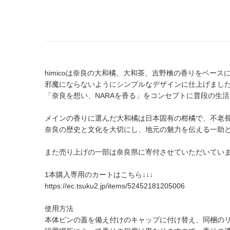
himicoは奈良の大和橘、大和茶、吉野檜の香りをベ
邪魔にならないようにシンプルなデザインに仕上げまし
「奈良を想い、NARAを香る」をコンセプトに普段の生
メインの香りに選んだ大和橘は日本固有の柑橘で、不老長
奈良の歴史と文化を大切にし、地元の魅力を伝える一助
また売り上げの一部は奈良県に寄付させていただいてい
1本購入専用のカートはこちら↓↓↓
https://ec.tsuku2.jp/items/52452181205006
使用方法
本体ビンの蓋を備え付けのキャップに付け替え、同梱の