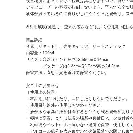
設置場所によって香りの程度は異なりますので、香りの
ディフューザーの容器が転倒しないよう、平らで安全な
液体が残っているのに香りがしにくくなった場合は、ス
※利用環境(風通し、空間の広さなど)により使用期間は
商品詳細
容器（リキッド）、専用キャップ、リードスティック
内容量：100ml
サイズ：容器（ビン）高さ12.55cm/直径5cm
パッケージ縦5.3cm/横6.5cm/高さ24.5cm
保管方法：直射日光を避けて保管ください。
安全上のお知らせ
［使用上の注意］
・本品を肌につけたり、口にしたりしないでください。
・使用目的以外の使用はおやめください。
・液が床や家具に液が付着するとシミが残る場合があり
・極端に高温、または低温の場所や直射日光、火気付近
・乳幼児やペットの手の届かない場所で保管・使用して
・アルコール成分を含みますので火気厳禁でお願いしま