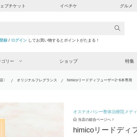
ウェブチケット
イベチケ
グルメ
登録
/
ログイン
してお買い物するとポイントがたまる！
ショップ
特集
テゴリー
店〉
オリジナルフレグランス
himicoリードディフューザー2~6本専用
オステオパシー整体治療院メデ
当店の総合ページへ
himicoリードデ