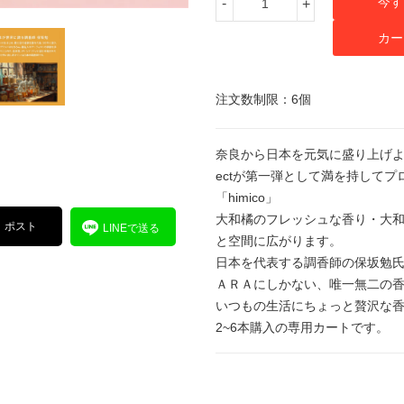
今す
-
+
カー
注文数制限：6個
奈良から日本を元気に盛り上げよう！
ectが第一弾として満を持して
「himico」
大和橘のフレッシュな香り・大
ポスト
LINEで送る
と空間に広がります。
日本を代表する調香師の保坂勉
ＡＲＡにしかない、唯一無二の
いつもの生活にちょっと贅沢な
2~6本購入の専用カートです。