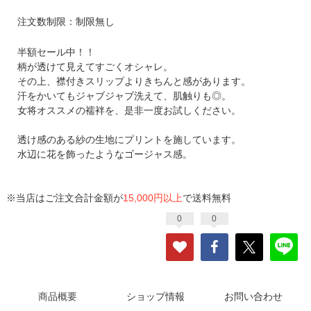
注文数制限：制限無し
半額セール中！！
柄が透けて見えてすごくオシャレ。
その上、襟付きスリップよりきちんと感があります。
汗をかいてもジャブジャブ洗えて、肌触りも◎。
女将オススメの襦袢を、是非一度お試しください。
透け感のある紗の生地にプリントを施しています。
水辺に花を飾ったようなゴージャス感。
※当店はご注文合計金額が
15,000円以上
で送料無料
0
0
商品概要
ショップ情報
お問い合わせ