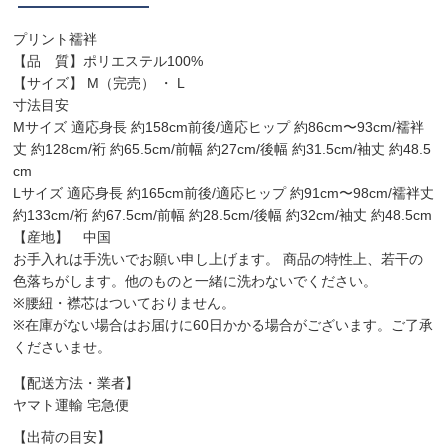
プリント襦袢
【品 質】ポリエステル100%
【サイズ】 M（完売） ・ L
寸法目安
Mサイズ 適応身長 約158cm前後/適応ヒップ 約86cm〜93cm/襦袢
丈 約128cm/裄 約65.5cm/前幅 約27cm/後幅 約31.5cm/袖丈 約48.5
cm
Lサイズ 適応身長 約165cm前後/適応ヒップ 約91cm〜98cm/襦袢丈
約133cm/裄 約67.5cm/前幅 約28.5cm/後幅 約32cm/袖丈 約48.5cm
【産地】 中国
お手入れは手洗いでお願い申し上げます。 商品の特性上、若干の
色落ちがします。他のものと一緒に洗わないでください。
※腰紐・襟芯はついておりません。
※在庫がない場合はお届けに60日かかる場合がございます。ご了承
くださいませ。
【配送方法・業者】
ヤマト運輸 宅急便
【出荷の目安】