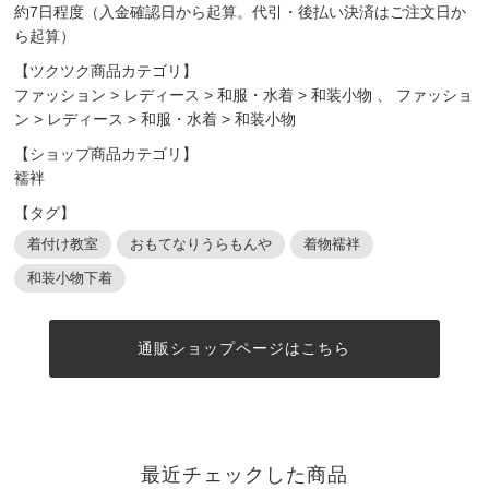
約7日程度（入金確認日から起算。代引・後払い決済はご注文日か
ら起算）
【ツクツク商品カテゴリ】
ファッション
>
レディース
>
和服・水着
>
和装小物
、
ファッショ
ン
>
レディース
>
和服・水着
>
和装小物
【ショップ商品カテゴリ】
襦袢
【タグ】
着付け教室
おもてなりうらもんや
着物襦袢
和装小物下着
通販ショップページはこちら
最近チェックした商品