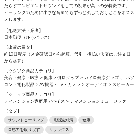
たらすアンビエントサウンドをしての効果が高いのが特徴です。
ヒーリングのために小さな音量でもずっと流しておくとこをオスス
メします。
【配送方法・業者】
日本郵便（ゆうパック）
【出荷の目安】
約10日程度（入金確認日から起算。代引・後払い決済はご注文日
から起算）
【ツクツク商品カテゴリ】
美容・健康・医療
>
健康
>
健康グッズ
>
カイロ健康グッズ
、
パソ
コン・電化製品
>
AV機器・TV・カメラ
>
オーディオ
>
スピーカー
【ショップ商品カテゴリ】
ディメンション家庭用デバイス
>
ディメンションミュージック
【タグ】
サウンドヒーリング
電磁波対策
健康
直感力を取り戻す
リラックス