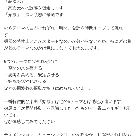
「高次元」
…高次元への誘導を促進します
「始原」…深い瞑想に最適です
の６テーマの曲がそれぞれ１時間、合計６時間ループして流れま
す。
機器の特性上どこがスタートなのかが分からないため、特にどの曲
がどのテーマなのかは気にしなくても大丈夫です。
6つのテーマにはそれぞれに
・空間の水を整える
・思考を高める、安定させる
・細胞を活性化させる
などの周波数の振動が散りばめられています。
一番特徴的な楽曲「始原」は他の5テーマとは毛色が違います。
始原は「次元間移動」を意識して作ったもので一番エネルギーも強
いです。
ぜひ体感してみてください！
ディメンション・ミュージックは、心を穏やかにし瞑想の作用をも