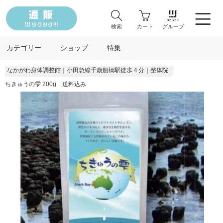
検索
カート
グループ
カテゴリー
ショップ
特集
なかがわ身体調整館｜小田急線千歳船橋駅徒歩４分｜整体院
ちきゅうの雫 200g 送料込み