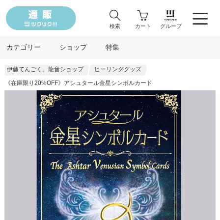
検索
カート
グループ
カテゴリー
ショップ
特集
伊藤てんごく。龍音ショップ
ヒーリンググッズ
《在庫限り20%OFF》アシュタール金星シンボルカード