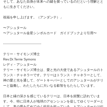
そして、あなた自身が未来への鍵を握っているのだという理解とと
もに生きてください。
祝福を申し上げます。（アンダンテ）」
〜アシュタール
〜アシュタール金星シンボルカード ガイドブックより引用〜
--------------------------------
テリー・サイモンズ博士
Rev.Dr.Terrie Symons
レディ・アシュタール
テリー・サイモンズ博士は、愛と光の大使であるアシュタールのト
ランス・チャネラーです。テリーはトランス・チャネラーとして、
神の愛と光を通して、ゲートキーパーとしてのアシュタールがテリ
ーと協働し、わたしたちに大いなる叡智をもたらしています。
日本と縁の深さを感じているテリーは、日本を頻繁に訪れていま
す。今、特に日本人が地球のアセンションを促してゆくリーダーと
して、真の愛を広めてゆく役目を担っている、とアシュタールは伝