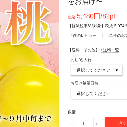
をお届け〜
5,480円/82pt
税込
【軽減税率8%対象】
税抜
5,074
4件のレビュー
21件のお
【送料・その他】
送料一覧
のし/名入れ
お届け希望日時
数量
今す
-
+