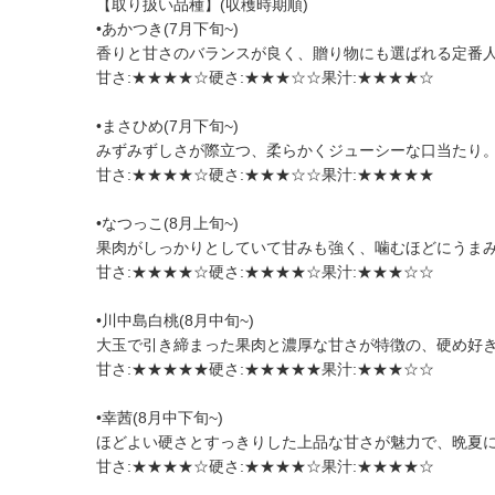
【取り扱い品種】(収穫時期順)
•あかつき(7月下旬~)
香りと甘さのバランスが良く、贈り物にも選ばれる定番
甘さ:★★★★☆硬さ:★★★☆☆果汁:★★★★☆
•まさひめ(7月下旬~)
みずみずしさが際立つ、柔らかくジューシーな口当たり
甘さ:★★★★☆硬さ:★★★☆☆果汁:★★★★★
•なつっこ(8月上旬~)
果肉がしっかりとしていて甘みも強く、噛むほどにうま
甘さ:★★★★☆硬さ:★★★★☆果汁:★★★☆☆
•川中島白桃(8月中旬~)
大玉で引き締まった果肉と濃厚な甘さが特徴の、硬め好
甘さ:★★★★★硬さ:★★★★★果汁:★★★☆☆
•幸茜(8月中下旬~)
ほどよい硬さとすっきりした上品な甘さが魅力で、晩夏
甘さ:★★★★☆硬さ:★★★★☆果汁:★★★★☆