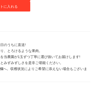
トに入れる
日のうちに直送!
香り、とろけるような果肉。
を当農園が1玉ずつ丁寧に選び抜いてお届けします!
さとみずみずしさを是非ご堪能ください。
考欄へ。収穫状況によりご希望に添えない場合もございま