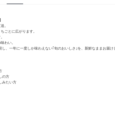
】
直送。
くちごとに広がります。
す。
の味わい。
荷し、一年に一度しか味わえない｢旬のおいしさ｣を、新鮮なままお届け
方
しの方
しみたい方