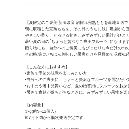
【夏限定のご褒美!新潟県産 朝採れ完熟ももを産地直送で
朝に収穫した完熟ももを、その日のうちに浅川農園から
やさしい香り、とろける甘さ、みずみずしい果汁がひと
暑い夏の日の｢ちょっと贅沢なご褒美フルーツ｣になりま
贈り物にも、自分へのご褒美にもぴったりな今だけの旬
その時期にいちばん美味しい果実だけを見極めて収穫•出
【こんな方におすすめ】
•家族で季節の味覚を楽しみたい方
•自分へのご褒美に、ちょっと贅沢なフルーツを選びたい
•お中元や暑中見舞いなど、夏の贈答用にフルーツをお探
•暑さで食欲が落ちがちなときに、みずみずしい果物を楽
【内容量】
3kg(約9~12個入)
※7月下旬から順次発送予定です。