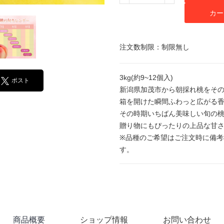
カー
注文数制限：制限無し
3kg(約9~12個入)
ポスト
新潟県加茂市から朝採れ桃をその
箱を開けた瞬間ふわっと広がる
その時期いちばん美味しい旬の桃
贈り物にもぴったりの上品な甘
※品種のご希望はご注文時に備
す。
商品概要
ショップ情報
お問い合わせ