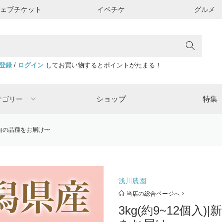
ウェブチケット
イベチケ
グルメ
登録
/
ログイン
してお買い物するとポイントがたまる！
ショップ
特集
テゴリー
桃〜旬の品種をお届け〜
浅川農園
当店の総合ページへ
3kg(約9~12個