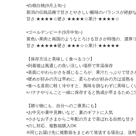
•白根白桃(9月上旬~)
新潟の伝統品種で甘さとやさしい酸味のバランスが絶妙
甘さ:★★★★☆硬さ:★★★★☆果汁:★★★★☆
•ゴールデンピーチ(9月中旬~)
黄色い果肉と南国のようなとろける甘さが特徴の、濃厚
甘さ:★★★★★硬さ:★★★☆☆果汁:★★★★★
【保存方法と美味しく食べるコツ】
•到着後は風通しの良い涼しい場所で常温保存
•表面にやわらかさを感じるころが、果汁たっぷりで甘さ
•硬めが好みの方は早めに、柔らかめが好みの方は追熟を
•食べる直前に軽く冷やすと、風味を損なわずに美味しく
•バナナやりんごと一緒に保存すると熟成が早まるためご
【贈り物にも、自分へのご褒美にも】
•お中元や暑中見舞いなど、夏のギフトに人気
•小さなお子さまからご年配の方まで喜ばれる自然な甘さ
•のし対応、複数箱購入OK
※同じお届け先に複数箱をまとめて発送する場合は、送