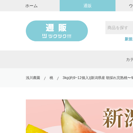
ホーム
通販
新規
カ
浅川農園
桃
3kg(約9~12個入)|新潟県産 朝採れ完熟