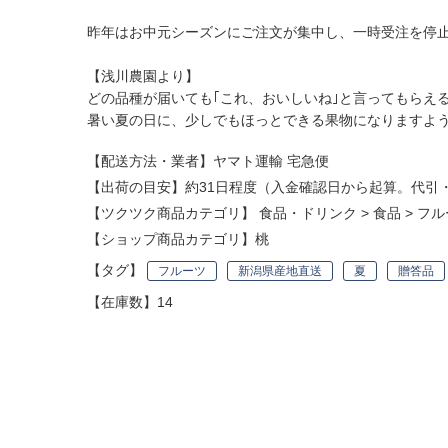
昨年はお中元シーズンにご注文が集中し、一時受注を停
【浅川農園より】
どの品種が届いても｢これ、おいしいね｣と言ってもらえ
暑い夏の日に、少しでもほっとできる果物になりますよ
【配送方法・業者】ヤマト運輸 宅急便
【出荷の目安】約31日程度（入金確認日から起算。代引
【ツクツク商品カテゴリ】
食品・ドリンク
>
食品
>
フル
【ショップ商品カテゴリ】
桃
【タグ】
フルーツ
新潟県産地直送
夏
贈答品
【在庫数】14