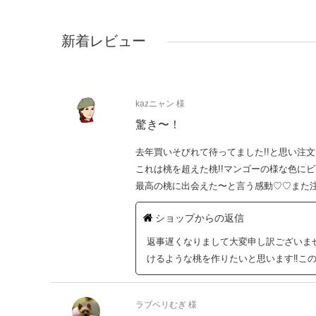
新着レビュー
kazニャン 様
驚き〜！
去年買いそびれて待ってました!!と思い注文
これは桃を超えた桃!!マンゴーの様な色に
最高の桃に出会えた〜と言う感動♡♡また注
ショップからの返信
返事遅くなりまして大変申し訳ございま
けるような桃を作りたいと思います‼︎こ
ラブベリむぎ 様