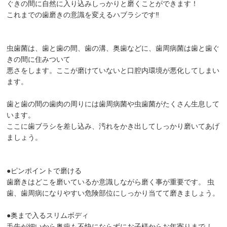
ぐきの間に自然に入り込みしっかりと磨くことができます！
これまでの歯磨きの意識を変えるハブラシです‼︎
虫歯菌は、歯と歯の間、歯の溝、奥歯などに、歯周病菌は歯と歯ぐ
きの間に住みついて
悪さをします。ここが磨けていないと口腔内環境が悪化してしまい
ます。
歯と歯の間の歯肉の周りには歯周病菌や虫歯菌がたくさん生息して
います。
ここに歯ブラシを差し込み、汚れをかき出してしっかり磨いてあげ
ましょう。
●ピンポイントで磨ける
歯磨きはどこを磨いているか意識しながら磨く事が重要です。 虫
歯、歯周病になりやすい危険部位にしっかり当てて磨きましょう。
●奥まで入るスリムボディ
毛先が細いから奥歯も不快にならずにお子様からお年寄りまで し