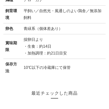
飼育環
平飼い／自然光・風通しのよい鶏舎／無添加
境
飼料
卵色
青緑系（個体差あり）
採卵日より
賞味期
・生食：約14日
限
・加熱調理：約21日目安
保存方
10℃以下の冷蔵庫にて保管
法
最近チェックした商品