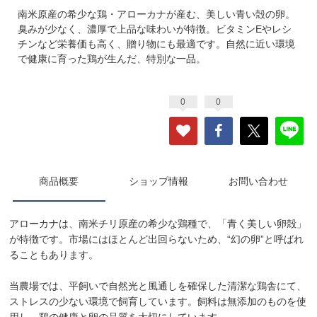
南米原産の希少な鶏・アローカナが産む、美しい青い殻の卵。
臭みが少なく、濃厚で上品な味わいが特徴。ビタミンEやレシ
チンなど栄養価も高く、贈り物にも最適です。自然に近い環境
で健康に育った鶏が生んだ、特別な一品。
0
0
商品概要
ショップ情報
お問い合わせ
アローカナは、南米チリ原産の希少な鶏種で、「青く美しい卵殻」
が特徴です。市場にはほとんど出回らないため、“幻の卵”と呼ばれ
ることもあります。
当農場では、平飼いで自然光と風通しを確保した清潔な鶏舎にて、
ストレスの少ない環境で飼育しています。飼料は無添加のものを使
用し、鶏の健康と卵の品質を大切にしています。