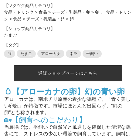
【ツクツク商品カテゴリ】
食品・ドリンク
>
食品
>
チーズ・乳製品・卵
>
卵
、
食品・ドリン
ク
>
食品
>
チーズ・乳製品・卵
>
卵
【ショップ商品カテゴリ】
たまご
【タグ】
卵
たまご
アローカナ
ネラ
平飼い
通販ショップページはこちら
🥚【アローカナの卵】幻の青い卵
アローカナは、南米チリ原産の希少な鶏種で、「青く美し
い卵殻」が特徴です。市場にほとんど出回らず、“幻の
卵”とも称されます。
🏡【飼育へのこだわり】
当農場では、平飼いで自然光と風通しを確保した清潔な鶏
舎にて、ストレスの少ない環境で飼育しています。飼料は