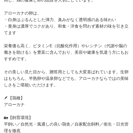
アローカナの卵は、
・白身はぷるんとした弾力、臭みがなく透明感のある味わい
・黄身は濃厚でコクがあり、和食・洋食を問わず素材の味を引き立
てます
栄養価も高く、ビタミンE（抗酸化作用）やレシチン（代謝や脳の
働きを助ける）を豊富に含んでおり、美容や健康を気遣う方にもお
すすめです。
その美しい見た目から、贈答用としても大変喜ばれています。生卵
はもちろん、半熟卵や温泉卵などでも、アローカナならではの美味
しさをご堪能いただけます。
🪶【鶏種】
アローカナ
🏡【飼育環境】
平飼い／自然光・風通しの良い鶏舎／自家配合飼料／衛生・日光管
理を徹底