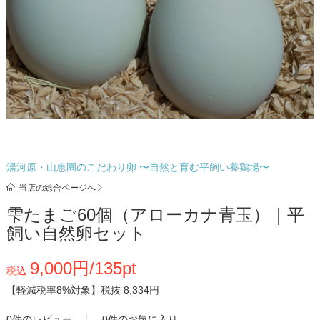
湯河原・山恵園のこだわり卵 〜自然と育む平飼い養鶏場〜
当店の総合ページへ
雫たまご60個（アローカナ青玉）｜平
飼い自然卵セット
9,000円/135pt
税込
【軽減税率8%対象】
税抜 8,334円
0件のレビュー
0件のお気に入り