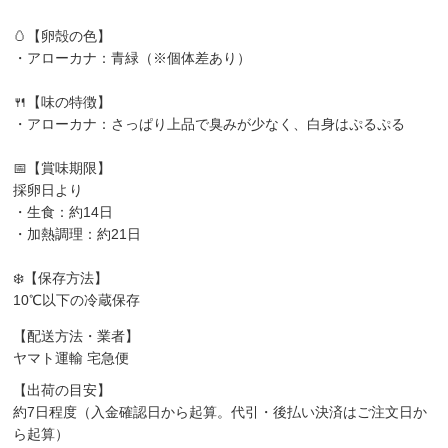
🥚【卵殻の色】
・アローカナ：青緑（※個体差あり）
🍴【味の特徴】
・アローカナ：さっぱり上品で臭みが少なく、白身はぷるぷる
📅【賞味期限】
採卵日より
・生食：約14日
・加熱調理：約21日
❄️【保存方法】
10℃以下の冷蔵保存
【配送方法・業者】
ヤマト運輸 宅急便
【出荷の目安】
約7日程度（入金確認日から起算。代引・後払い決済はご注文日か
ら起算）