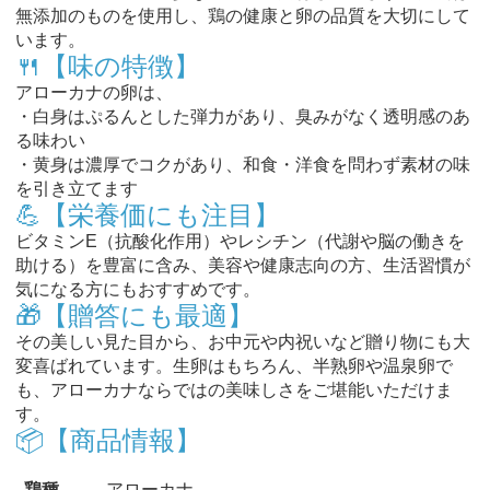
無添加のものを使用し、鶏の健康と卵の品質を大切にして
います。
🍴【味の特徴】
アローカナの卵は、
・白身はぷるんとした弾力があり、臭みがなく透明感のあ
る味わい
・黄身は濃厚でコクがあり、和食・洋食を問わず素材の味
を引き立てます
💪【栄養価にも注目】
ビタミンE（抗酸化作用）やレシチン（代謝や脳の働きを
助ける）を豊富に含み、美容や健康志向の方、生活習慣が
気になる方にもおすすめです。
🎁【贈答にも最適】
その美しい見た目から、お中元や内祝いなど贈り物にも大
変喜ばれています。生卵はもちろん、半熟卵や温泉卵で
も、アローカナならではの美味しさをご堪能いただけま
す。
📦【商品情報】
鶏種
アローカナ