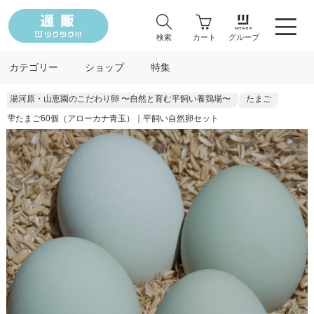
検索
カート
グループ
カテゴリー
ショップ
特集
湯河原・山恵園のこだわり卵 〜自然と育む平飼い養鶏場〜
たまご
雫たまご60個（アローカナ青玉）｜平飼い自然卵セット