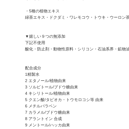
・5種の植物エキス
緑茶エキス・ドクダミ・ワレモコウ・トウキ・ウーロン
▼嬉しい９つの無添加
下記不使用
酸化・防⽌剤・動物性原料・シリコン・⽯油系界・鉱物油
配合成分
1精製⽔
2 エタノール/植物由来
3 ソルビトール/ブドウ糖由来
4 キシリトール/植物由来
5 クエン酸/タピオカ・トウモロコシ等 由来
6 メチルパラベン
7 カラメル/ブドウ糖由来
8 アラントイン 合成
9 メントール/ハッカ由来