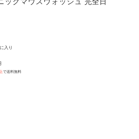
ニックマウスウォッシュ 完全日
気に入り
円
以上
で送料無料