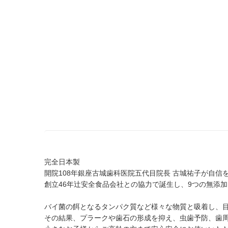
完全日本製
開院108年銀座古城歯科医院五代目院長 古城祐子が自
創立46年辻安全食品会社との協力で誕生し、9つの無添加
バイ菌の餌となるタンパク質など様々な物質と吸着し、
その結果、プラークや歯石の形成を抑え、虫歯予防、歯