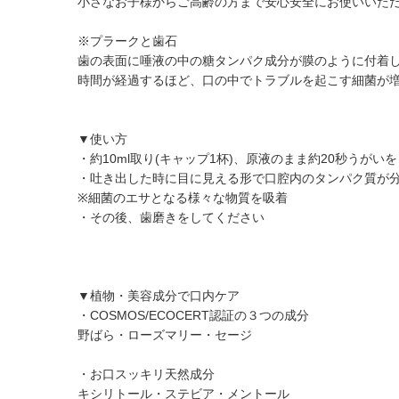
​小さなお子様からご高齢の方まで安心安全にお使いいた
​​※プラークと歯石
​歯の表面に唾液の中の糖タンパク成分が膜のように付着
時間が経過するほど、口の中でトラブルを起こす細菌が
▼使い方
・約10ml取り(キャップ1杯)、原液のまま約20秒うがい
・吐き出した時に目に見える形で口腔内のタンパク質が
※細菌のエサとなる様々な物質を吸着
・その後、歯磨きをしてください
▼植物・美容成分で⼝内ケア
・COSMOS/ECOCERT認証の３つの成分
野ばら・ローズマリー・セージ
・お⼝スッキリ天然成分
キシリトール・ステビア・メントール