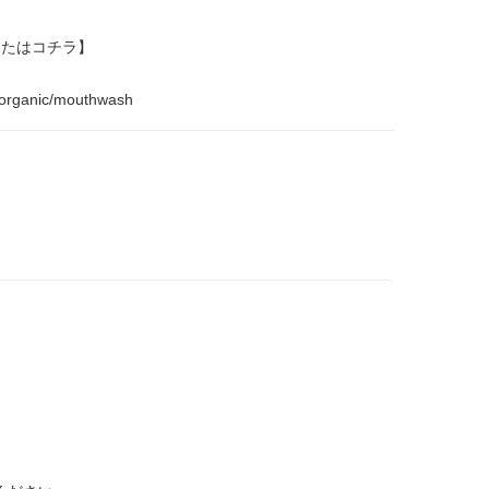
またはコチラ】
a/organic/mouthwash