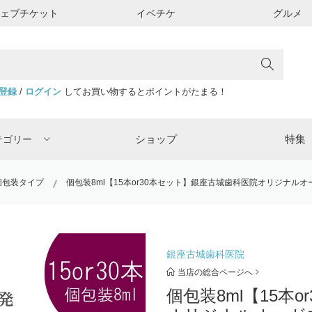
ウェブチケット
イベチケ
グルメ
登録
/
ログイン
してお買い物するとポイントがたまる！
ショップ
特集
テゴリー
個包装タイプ
個包装8ml【15本or30本セット】銀座古城歯科医院オリジナル
銀座古城歯科医院
当店の総合ページへ
個包装8ml【15本