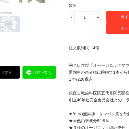
数量
今す
-
+
カー
注文数制限：4個
完全日本製「オーーガニックマウス
通院中の患者様は院内で1本から
ポスト
LINEで送る
1本¥220税込
銀座古城歯科医院五代目院長開
創立46年辻安全食品会社とのコ
★9つの無添加・タンパク質を分
★天然由来成分99.8％
★３種のオーガニック認証成分