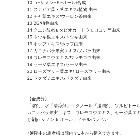
10 ｏ−シメン−５−オール/合成
11 ステビア葉・茎エキス/植物 由来
12 チャ葉エキス/ウーロン茶由来
13 BG/植物由来
14 クエン酸/Na タピオカ・トウモロコシ等由来
15 トウキ根エキス/トウキ由来
16 ホップエキス/ホップ由来
17 カニナバラ果実エキス/ノバラ由来
18 ワレモコウエキス/ワレモコウ由来
19 セージ葉エキス/セージ由来
20 ローズマリー葉エキ/ ローズマリー由来
21 ドクダミエキス/ドクダミ由来
【全成分】
「溶剤」水「清涼剤」エタノール「湿潤剤」ソルビトール
カニナバラ果実工キス、ワレモコウエキス、セージ葉エキ
存剤]o-シメン-5-オール、メチルパラベン
⭐︎通院中の患者様は院内で1本から購入できます。