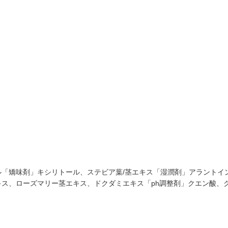
「矯味剤」キシリトール、ステビア葉/茎エキス「湿潤剤」アラントイ
ス、ローズマリー茎エキス、ドクダミエキス「ph調整剤」クエン酸、