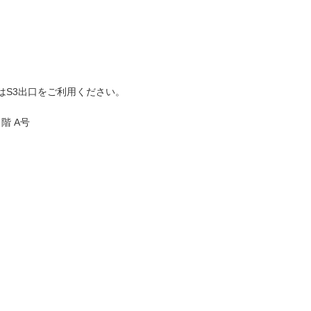
はS3出口をご利用ください。
階 A号