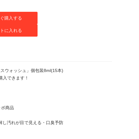
ぐ購入する
トに入れる
ウォッシュ」個包装8ml(15本)
購入できます！
発
ラボ商品
解し汚れが⽬で⾒える・口臭予防