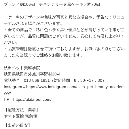
ブラン／約106㎉ チキンテリーヌ風ケーキ／約70㎉
・ケーキのデザインや色味が写真と異なる場合や、予告なくリニュ
ーアルされる場合がございます。
・全ての商品で、稀に色ムラや黒い斑点などが混じっている事がご
ざいますが、品質に問題はございません。安心してお召し上がりく
ださい。
・品質管理は徹底させて頂いておりますが、お気づきの点がござい
ましたら当院までご連絡をお願い致します。
秋田ペット美容学院
秋田県秋田市外旭川字野村20-4
電話番号 018-866-1831（対応時間 8：30〜17：30）
Instagram→
https://www.instagram.com/akita_pet_beauty_academ
yyy/
HP→
https://akita-pet.com/
【配送方法・業者】
ヤマト運輸 宅急便
【出荷の目安】