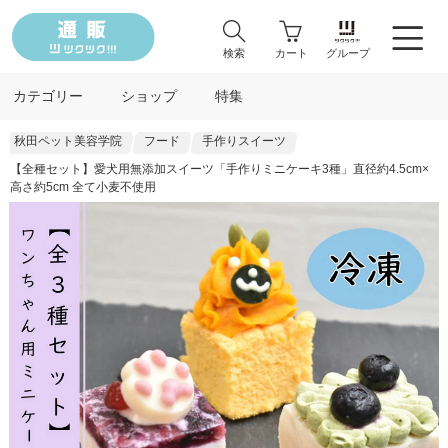
検索
カート
グループ
カテゴリー
ショップ
特集
秋田ペット美容学院
フード
手作りスイーツ
【全種セット】愛犬用無添加スイーツ「手作りミニケーキ3種」直径約4.5cm×
高さ約5cm 全て小麦不使用