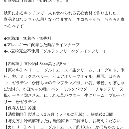
※商品は【冷凍】での配送です。※
秋田にあるキッチンで、人も食べられる安心食材で作りました。
商品名はワンちゃん用となってますが、ネコちゃんも、もちろん食
べられます！
◆無添加・無着色・無香料
◆アレルギーに配慮した商品ラインナップ
◆小麦粉完全不使用（グルテンフリーorグレインフリー）
【内容量】直径約4.5㎝×高さ約5㎝
【原材料】ベリーヨーグルトムース／生クリーム、ヨーグルト、米
粉、卵、ミックスベリー、ピュアオリーブオイル、豆乳、はちみ
つ、ゼラチン かぼちゃのモンブラン／卵、豆乳、米粉、かぼちゃ
(皮含む)、かぼちゃの種、バターミルクパウダー チキンテリーヌ
風ケーキ／鶏ささみ、ほうれん草パウダー、生クリーム、ブルーベ
リー、粉ゼラチン
【保存方法】冷凍
【消費期限】製造より1ヵ月（ラベルに記載）、解凍後2日間
【与え方】冷蔵解凍または自然解凍にて解凍し、お与えください
【カロリー】ベリーヨーグルトムース／約131㎉ かぼちゃのモン