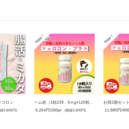
ーラコロン
ヘム鉄（1粒239．5ｍg×120粒） フェロロ..
6,264円/200pt
11,880円/400
抜5,800円)
(税抜5,800円)