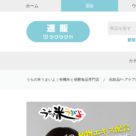
ホーム
通販
新規
カ
うちの米うまいよ｜有機米と発酵食品専門店
化粧品/ヘアケア/