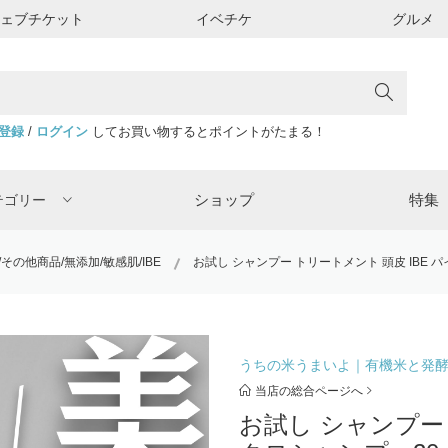
ウェブチケット
イベチケ
グルメ
登録
/
ログイン
してお買い物するとポイントがたまる！
ショップ
特集
テゴリー
その他商品/無添加/敏感肌/IBE
お試し シャンプー トリートメント 頭皮 IBE パ
うちの米うまいよ｜有機米と発
当店の総合ページへ
お試し シャンプー 