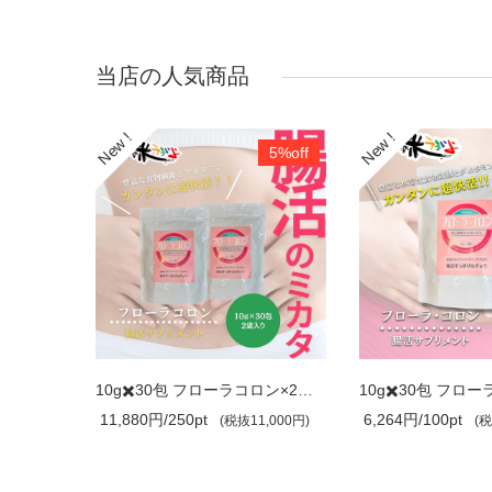
当店の人気商品
5%off
1箱：20ml×2本入り パイウォーターフェ..
10g✖️30包 フローラコロン×2袋セット 腸..
10g✖️30包 フロ
11,880円/250pt
6,264円/100pt
00円)
(税抜11,000円)
(税