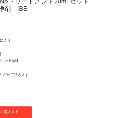
l&トリートメント20ml セット
剤 IBE
気に入り
円
以上
で送料無料
とさせて頂きます
ぐ購入する