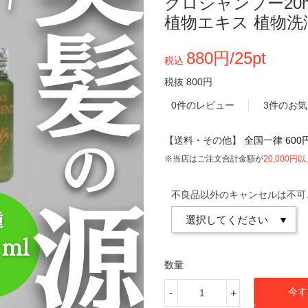
クロシャンプー20m
植物エキス 植物洗浄
880円/25pt
税込
税抜 800円
0件のレビュー
3件のお
【送料・その他】
全国一律 600
※当店はご注文合計金額が
20,000円
不良品以外のキャンセルは不可
数量
今す
-
+