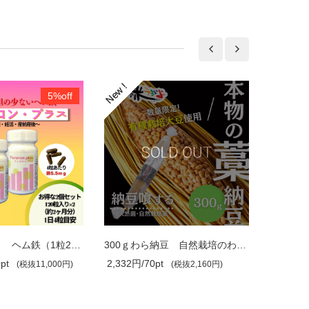
5%off
お得2個セット ヘム鉄（1粒239．5ｍg×12..
300ｇわら納豆 自然栽培のわら＆有機栽..
pt
2,332円/70pt
1,500円/
(税抜11,000円)
(税抜2,160円)