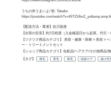
https://www.instagram.com/uchi.kome
うちの米うまいよ/ 歌: Takako
https://youtube.com/watch?v=45TZUbnZ_ys&amp;amp;f
【配送方法・業者】佐川急便
【出荷の目安】約7日程度（入金確認日から起算。代引・
【ツクツク商品カテゴリ】
美容・健康・医療
>
美容
>
ヘ
ー・トリートメントセット
【ショップ商品カテゴリ】
化粧品/ヘアケア/その他商品/無添
【タグ】
薄毛
育毛
発毛
頭皮ケア
抜け毛