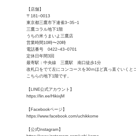
【店舗】
〒181−0013
東京都三鷹市下連雀3−35−1
三鷹コラル地下1階
うちの米うまいよ三鷹店
営業時間10時〜20時
電話番号 0422−43−0701
定休日年間3回
最寄駅：中央線 三鷹駅 南口徒歩1分
改札口をでて左にコンコースを30ｍほど真っ直ぐいくと
こちらの地下1階です。
【LINE公式アカウント】
https://lin.ee/HikixjM
【Facebookページ】
https://www.facebook.com/uchikkome
【公式Instagram】