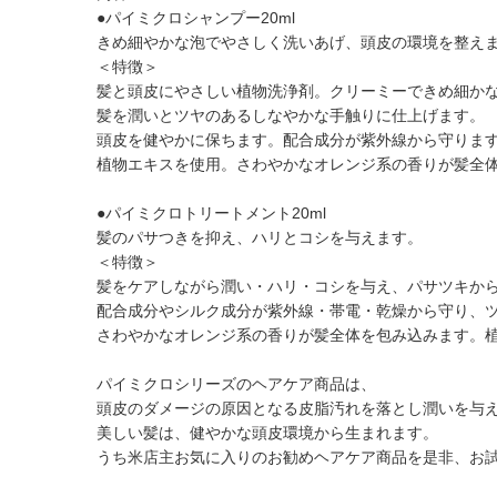
●パイミクロシャンプー20ml
きめ細やかな泡でやさしく洗いあげ、頭皮の環境を整え
＜特徴＞
髪と頭皮にやさしい植物洗浄剤。クリーミーできめ細か
髪を潤いとツヤのあるしなやかな手触りに仕上げます。
頭皮を健やかに保ちます。配合成分が紫外線から守りま
植物エキスを使用。さわやかなオレンジ系の香りが髪全
●パイミクロトリートメント20ml
髪のパサつきを抑え、ハリとコシを与えます。
＜特徴＞
髪をケアしながら潤い・ハリ・コシを与え、パサツキか
配合成分やシルク成分が紫外線・帯電・乾燥から守り、
さわやかなオレンジ系の香りが髪全体を包み込みます。
パイミクロシリーズのヘアケア商品は、
頭皮のダメージの原因となる皮脂汚れを落とし潤いを与
美しい髪は、健やかな頭皮環境から生まれます。
うち米店主お気に入りのお勧めヘアケア商品を是非、お