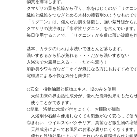
物質を排除します。
クマザサの葉を乾燥から守り、水をはじくのが「リグニ
繊維と繊維をつなぎとめる木材の接着剤のようなもので
「リグニン」は、傷んだお肌を修復し、強い紫外線から
クマザサの洗浄液は「水溶性リグニン」を含んでいます
毎日使用することで、「リグニン」が皮膚に薄い被膜を
基本、カラダの汚れは水洗いでほとんど落ちます。
洗いすぎるから肌が荒れる・・・だから洗いすぎない
入浴法でお風呂に入る・・・だから潤う！
加齢臭やワキガなどニオイが気になる方にもおすすめで
電磁波による不快な気分も爽快に！
◎安全 植物油脂と植物エキス、塩のみを使用
天然由来の界面活性成分が、優れた洗浄効果をもたらせ
使うことができます。
◎簡単 浴槽に水垢が付きにくく、お掃除が簡単
入浴剤や石鹸を使用しなくても刺激がなく安心して使う
◎きれい ウイルスやバクテリア、真菌など微生物の増
天然成分によってお風呂のお湯が腐りにくくなります。
優れた洗浄効果によって、きれいな皮膚環境を作り細菌