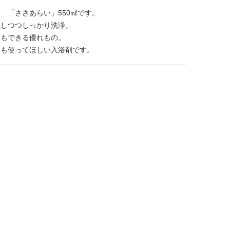
 「ささあらい」550㎖です。
残しつつしっかり洗浄。
出もできる優れもの。
にも使ってほしい入浴剤です。