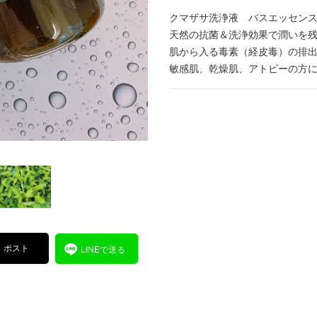
クマザサ洗浄液 バスエッセンス
天然の抗菌＆洗浄効果で潤いを
肌から入る毒素（経皮毒）の排
敏感肌、乾燥肌、アトピーの方
ポスト
LINEで送る