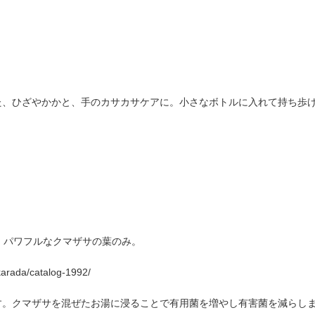
た、ひざやかかと、手のカサカサケアに。小さなボトルに入れて持ち歩
る、パワフルなクマザサの葉のみ。
karada/catalog-1992/
す。クマザサを混ぜたお湯に浸ることで有用菌を増やし有害菌を減らし