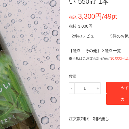
い 550㎖ 1本
3,300円/49pt
税込
税抜 3,000円
2件のレビュー
5件のお
【送料・その他】
送料一覧
※当店はご注文合計金額が
30,000円
数量
今す
-
+
カー
注文数制限：制限無し