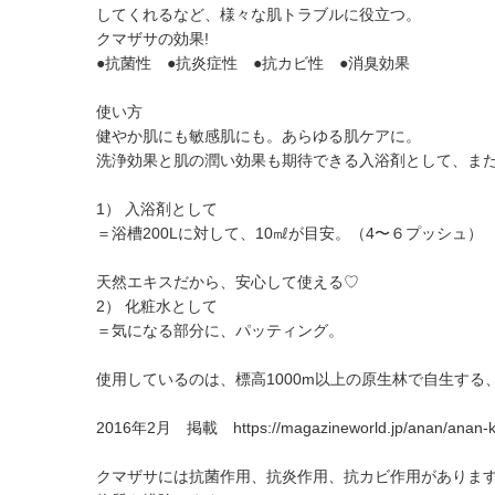
してくれるなど、様々な肌トラブルに役立つ。
クマザサの効果!
●抗菌性 ●抗炎症性 ●抗カビ性 ●消臭効果
使い方
健やか肌にも敏感肌にも。あらゆる肌ケアに。
洗浄効果と肌の潤い効果も期待できる入浴剤として、ま
1） 入浴剤として
＝浴槽200Lに対して、10㎖が目安。（4〜６プッシュ）
天然エキスだから、安心して使える♡
2） 化粧水として
＝気になる部分に、パッティング。
使用しているのは、標高1000m以上の原生林で自生す
2016年2月 掲載
https://magazineworld.jp/anan/anan-
クマザサには抗菌作用、抗炎作用、抗カビ作用がありま