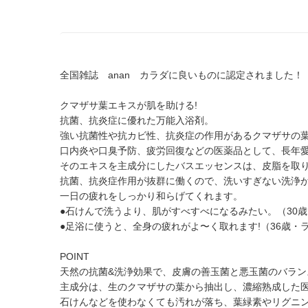
全国雑誌 anan カラダに良いものに認定されました！
クマザサ葉エキスが肌を助ける!
抗菌、抗炎症に優れた万能入浴剤。
強い抗菌性や抗カビ性、抗炎症の作用があるクマザサの
口内炎や口臭予防、疲労回復などの医薬品として、長年
そのエキスを主成分にしたバスエッセンスは、皮脂を取
抗菌、抗炎症作用が抜群に働くので、洗いすぎない洗浄
一日の疲れをしっかり和らげてくれます。
●石けんで洗うより、肌がすべすべになるみたい。（30歳
●足浴に使うと、全身の疲れがよ〜く取れます!（36歳・
POINT
天然の抗菌&洗浄効果で、皮膚の善玉菌と悪玉菌のバラン
主成分は、生のクマザサの葉から抽出し、濃縮熟成した
石けんなどを使わなくても汚れが落ち、葉緑素やリグニ