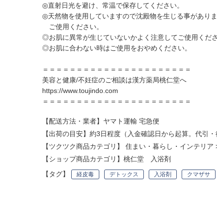
◎直射日光を避け、常温で保存してください。
◎天然物を使用していますので沈殿物を生じる事があり
ご使用ください。
◎お肌に異常が生じていないかよく注意してご使用くだ
◎お肌に合わない時はご使用をおやめください。
＝＝＝＝＝＝＝＝＝＝＝＝＝＝＝＝＝＝＝＝＝＝
美容と健康/不妊症のご相談は漢方薬局桃仁堂へ
https://www.toujindo.com
＝＝＝＝＝＝＝＝＝＝＝＝＝＝＝＝＝＝＝＝＝＝
【配送方法・業者】ヤマト運輸 宅急便
【出荷の目安】約3日程度（入金確認日から起算。代引・
【ツクツク商品カテゴリ】
住まい・暮らし・インテリア
【ショップ商品カテゴリ】
桃仁堂 入浴剤
【タグ】
経皮毒
デトックス
入浴剤
クマザサ