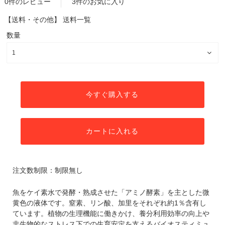
0件のレビュー
3件のお気に入り
【送料・その他】
送料一覧
数量
今すぐ購入する
カートに入れる
注文数制限：制限無し
魚をケイ素水で発酵・熟成させた「アミノ酵素」を主とした微
黄色の液体です。窒素、リン酸、加里をそれぞれ約1％含有し
ています。植物の生理機能に働きかけ、養分利用効率の向上や
非生物的なストレス下での生育安定を支えるバイオスティミュ