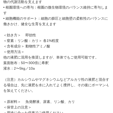
物の代謝活動を支えます
• 根圏環境への寄与：根圏の微生物環境のバランス維持に寄与しま
す
• 細胞機能のサポート：細胞の膨圧と細胞壁の柔軟性のバランスに
働きかけ、健全な生育を支えます
＜効き方＞ 即効性
＜窒素：リン酸：カリ＞ 各1%程度
＜含有成分＞ 動物性アミノ酸
＜使用方法＞
他の液肥に混用を推奨しますが、単体でもご使用可能です。
葉面散布：50〜300倍に希釈
灌水：2〜5kg／10a
（注意）カルシウムやマグネシウムなどアルカリ性の液肥と混合す
る場合は、先に液肥を水に入れてよく攪拌し、その後にポーマン-L
を加えてください。
＜原材料＞ 魚発酵液、尿素、リン酸、カリ
＜保管上の注意＞
・用途に合った倍率でご使用ください。