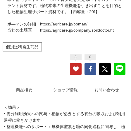
ラント資材です。植物本来の生理機能を引き出すことを目的と
した植物生理サポート資材です。【内容量：20ℓ】
ポ―マンの詳細
https://agricare.jp/poman/
当社の土壌医
https://agricare.jp/company/soildoctor.ht
個別送料発生商品
3
0
商品概要
ショップ情報
お問い合わせ
＜効果＞
• 養分利用効果への関与：植物が必要とする養分の吸収および利用
過程に働きかけます
• 整理機能へのサポート：無機体窒素と糖の同化過程に関与し、植