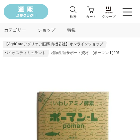
検索
カート
グループ
カテゴリー
ショップ
特集
【AgriCareアグリケア|国際有機公社】オンラインショップ
バイオスティミュラント
植物生理サポート資材 (ポーマン-L)20ℓ