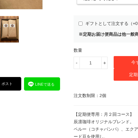
ギフトとして注文する（+
※定期お届け便商品は他一般
数量
今
-
+
定期
ポスト
LINEで送る
注文数制限：2個
【定期便専用：月２回コース】
辰凛珈琲オリジナルブレンド。
ペルー（コチャパンパ）、エクア
ード豆を使用し、