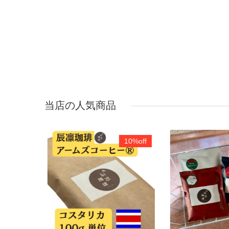
当店の人気商品
18%off
10%off