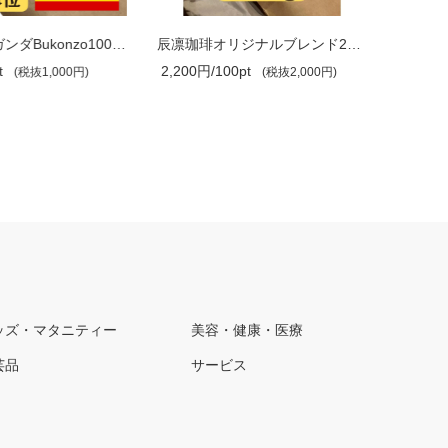
辰凛珈琲 ウガンダBukonzo100g単位（フェ..
辰凛珈琲オリジナルブレンド200g ×1袋【..
2,200円/100pt
3,300円/
(税抜1,000円)
(税抜2,000円)
ッズ・マタニティー
美容・健康・医療
芸品
サービス