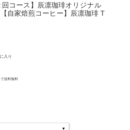
２回コース】辰凛珈琲オリジナル
1袋【自家焙煎コーヒー】辰凛珈琲 T
気に入り
上
で送料無料