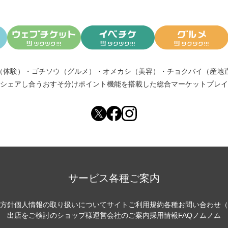
（体験）
・
ゴチソウ（グルメ）
・
オメカシ（美容）
・
チョクバイ（産地
シェアし合う
おすそ分けポイント機能
を搭載した総合マーケットプレイ
サービス各種ご案内
方針
個人情報の取り扱いについて
サイトご利用規約
各種お問い合わせ（
出店をご検討のショップ様
運営会社のご案内
採用情報
FAQ
ノムノム