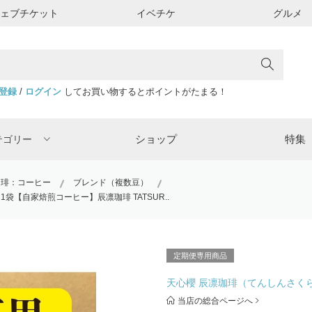
ウェブチケット
イベチケ
グルメ
登録
/
ログイン
してお買い物するとポイントがたまる！
ショップ
特集
テゴリー
珈琲：コーヒー
ブレンド（複数豆）
袋【自家焙煎コーヒー】辰凛珈琲 TATSUR..
定期便専用商品
天心櫻 辰凛珈琲（てんしんさく
当店の総合ページへ