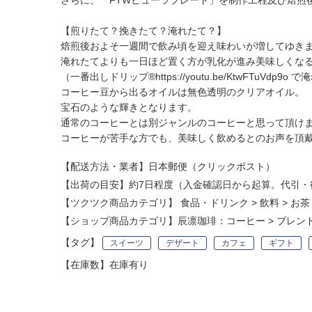
さらに、「FTWビューラプレート」を制作工程及び焙煎
【煎りたて？挽きたて？淹れたて？】
焙煎後およそ一週間で飲み頃を迎え味わいが増してゆき
淹れたてよりも一日ほど置く方が乳化が進み美味しくな
（一番出しドリップ®
https://youtu.be/KtwFTuVdp9o
で淹
コーヒー豆から出るオイルは無色透明のクリアオイル。
宝石のような輝きとなります。
通常のコーヒーとは別ジャンルのコーヒーと思って頂け
コーヒーが苦手な方でも、美味しく飲めるとのお声を頂
【配送方法・業者】日本郵便（クリックポスト）
【出荷の目安】約7日程度（入金確認日から起算。代引・
【ツクツク商品カテゴリ】
食品・ドリンク
>
飲料
>
お茶
【ショップ商品カテゴリ】
辰凛珈琲：コーヒー
>
ブレン
【タグ】
スイーツ
デザート
カフェ
ギフト
【在庫数】在庫有り