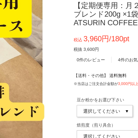
【定期便専用：月
ブレンド200g ×
ATSURIN COFFEE
3,960円/180pt
税込
税抜 3,600円
0件のレビュー
4件のお
【送料・その他】
送料無料
※当店はご注文合計金額が
3,000円以
豆か粉かをお選び下さい
焙煎度（煎り具合）