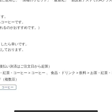
後に使用し、「情報のリセット」「最適化」「筋反射テストでのAクラ
ます。
るコーヒーです。
れるのがおすすめです。）
ましたら幸いです。
戴しております。
後払い決済はご注文日から起算）
・紅茶・コーヒー
>
コーヒー
、
食品・ドリンク
>
飲料
>
お茶・紅茶・
ド（複数豆）
コーヒー