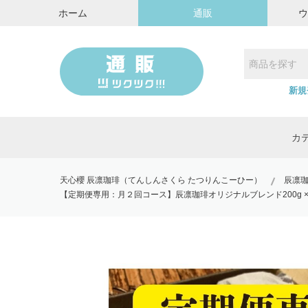
ホーム
通販
新規
カ
天心櫻 辰凛珈琲（てんしんさくら たつりんこーひー）
辰凛
【定期便専用：月２回コース】辰凛珈琲オリジナルブレンド200g ×1