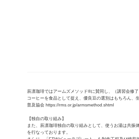
辰凛珈琲ではアームズメソッド®︎に賛同し、（講習会修
コーヒーを食品として捉え、優良豆の選別はもちろん、生
普及協会
https://rms.or.jp/armsmethod.shtml
【独自の取り組み】
また、辰凛珈琲独自の取り組みとして、使うお湯は共振
を行なっております。