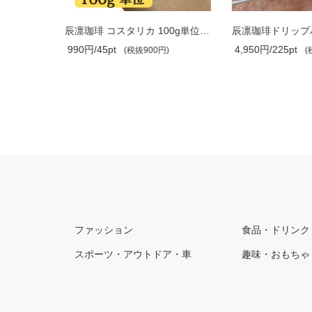
【定期便専用：月1回コース】辰凛珈琲オ..
辰凛珈琲 コスタリカ 100g単位（フェアト..
990円/45pt
4,950円/225pt
0円)
(税抜900円)
(税
ファッション
食品・ドリンク
スポーツ・アウトドア・車
趣味・おもちゃ