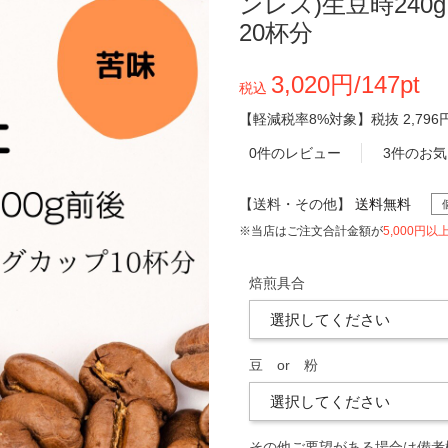
ンレス)生豆時240
20杯分
3,020円/147pt
税込
【軽減税率8%対象】
税抜
2,796
0件のレビュー
3件のお
【送料・その他】
送料無料
※当店はご注文合計金額が
5,000円以
焙煎具合
豆 or 粉
その他ご要望がある場合は備考