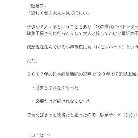
〈駄菓子〉
『楽しく働く大人を見てほしい』
子供が２人いるということもあり「次の世代にバトンタ
駄菓子屋さんに行ったりして大人と接してたけど最近の
僕が現在住んでいる小樽市桜にも〈レモンハート〉とい
ただ、
２０１７年の日本経済新聞の記事で”２０年で７割以上減
・必要とされなくなった
・必要だけど続けれなくなった
で言えばきっと後者だと思ったので〈駄菓子〉✕〈◯◯
〈コーヒー〉