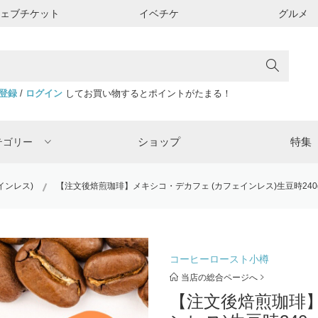
ウェブチケット
イベチケ
グルメ
登録
/
ログイン
してお買い物するとポイントがたまる！
ショップ
特集
テゴリー
インレス)
【注文後焙煎珈琲】メキシコ・デカフェ (カフェインレス)生豆時240g
コーヒーロースト小樽
当店の総合ページへ
【注文後焙煎珈琲】