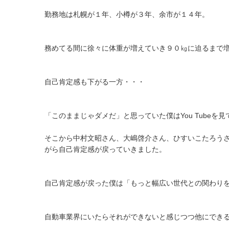
勤務地は札幌が１年、小樽が３年、余市が１４年。
務めてる間に徐々に体重が増えていき９０㎏に迫るまで
自己肯定感も下がる一方・・・
「このままじゃダメだ」と思っていた僕はYou Tub
そこから中村文昭さん、大嶋啓介さん、ひすいこたろう
がら自己肯定感が戻っていきました。
自己肯定感が戻った僕は「もっと幅広い世代との関わり
自動車業界にいたらそれができないと感じつつ他にでき