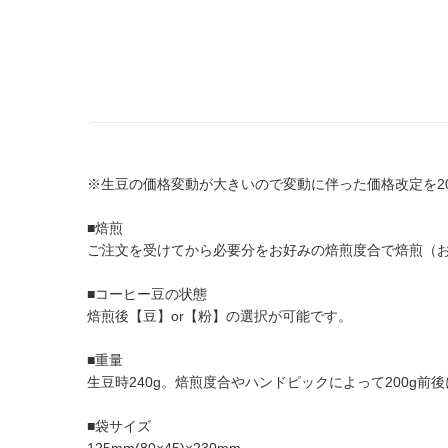
※生豆の価格変動が大きいので変動に伴った価格改定を20
■焙煎
ご注文を受けてから必要分をお好みの焙煎度合で焙煎（
■コーヒー豆の状態
焙煎後【豆】or【粉】の選択が可能です。
■重量
生豆時240g。焙煎度合やハンドピックによって200g
■袋サイズ