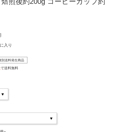
g 焙煎後約200g コーヒーカップ約
円
気に入り
個別送料発生商品
上
で送料無料
欄へ