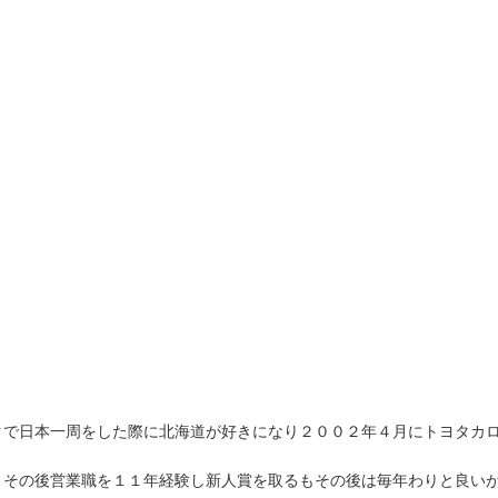
。
クで日本一周をした際に北海道が好きになり２００２年４月にトヨタカ
、その後営業職を１１年経験し新人賞を取るもその後は毎年わりと良い