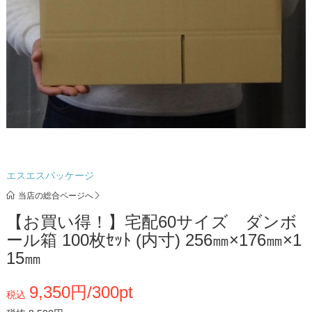
エスエスパッケージ
当店の総合ページへ
【お買い得！】宅配60サイズ ダンボ
ール箱 100枚ｾｯﾄ (内寸) 256㎜×176㎜×1
15㎜
9,350円/300pt
税込