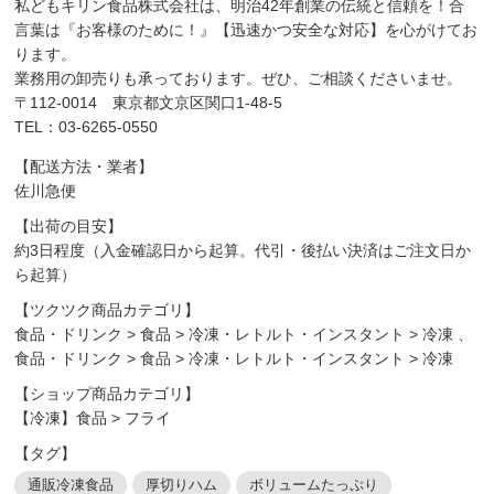
私どもキリン食品株式会社は、明治42年創業の伝統と信頼を！合
言葉は『お客様のために！』【迅速かつ安全な対応】を心がけてお
ります。
業務用の卸売りも承っております。ぜひ、ご相談くださいませ。
〒112-0014 東京都文京区関口1-48-5
TEL：03-6265-0550
【配送方法・業者】
佐川急便
【出荷の目安】
約3日程度（入金確認日から起算。代引・後払い決済はご注文日か
ら起算）
【ツクツク商品カテゴリ】
食品・ドリンク
>
食品
>
冷凍・レトルト・インスタント
>
冷凍
、
食品・ドリンク
>
食品
>
冷凍・レトルト・インスタント
>
冷凍
【ショップ商品カテゴリ】
【冷凍】食品
>
フライ
【タグ】
通販冷凍食品
厚切りハム
ボリュームたっぷり