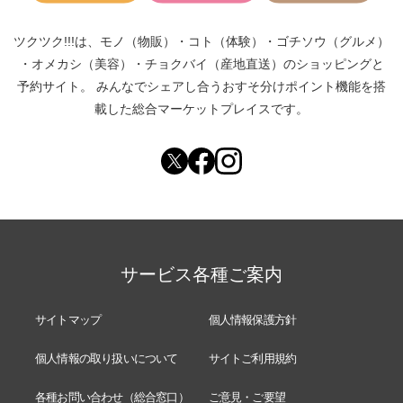
ツクツク!!!は、
モノ（物販）
・
コト（体験）
・
ゴチソウ（グルメ）
・
オメカシ（美容）
・
チョクバイ（産地直送）
のショッピングと
予約サイト。
みんなでシェアし合う
おすそ分けポイント機能
を搭
載した総合マーケットプレイスです。
サービス各種ご案内
サイトマップ
個人情報保護方針
個人情報の取り扱いについて
サイトご利用規約
各種お問い合わせ（総合窓口）
ご意見・ご要望