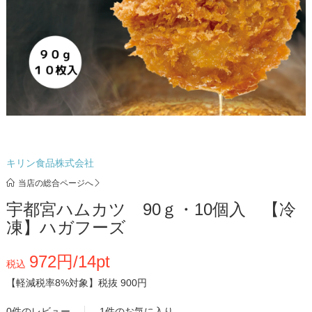
キリン食品株式会社
当店の総合ページへ
宇都宮ハムカツ 90ｇ・10個入 【冷
凍】ハガフーズ
972円/14pt
税込
【軽減税率8%対象】
税抜 900円
0件のレビュー
1件のお気に入り