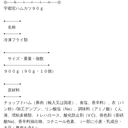
◎-----k-----i-----r-----i-----n-----◎
宇都宮ハムカツ９０ｇ
▪️----------▪️
名称
▪️----------▪️
冷凍フライ類
▪️------------------------------▪️
サイズ・重量・個数
▪️------------------------------▪️
９００ｇ（９０ｇ・１０個）
▪️----------▪️
原材料
▪️----------▪️
チョップドハム（豚肉（輸入又は国産）、食塩、香辛料）、衣（パ
ン粉）/加工デンプン、リン酸塩（Na）、調味料（アミノ酸）くん
液、増粘多糖類、トレハロース、酸化防止剤（V.C)、発色剤（亜硝
酸Na)、香辛料抽出物、コチニール色素、（一部に小麦・乳成分・
大豆・豚肉を含む）