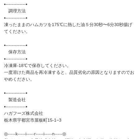
▪️-------------▪️
調理方法
▪️-------------▪️
凍ったままのハムカツを175℃に熱した油５分30秒〜6分30秒揚げ
てください。
▪️-------------▪️
保存方法
▪️-------------▪️
冷凍庫-18℃で保存してください。
一度溶けた商品を再冷凍すると、品質劣化の原因となりますのでお
やめください。
▪️-------------▪️
製造会社
▪️-------------▪️
ハガフーズ株式会社
栃木県宇都宮市屋板町15-1−3
◎-----k-----i-----r-----i-----n-----◎