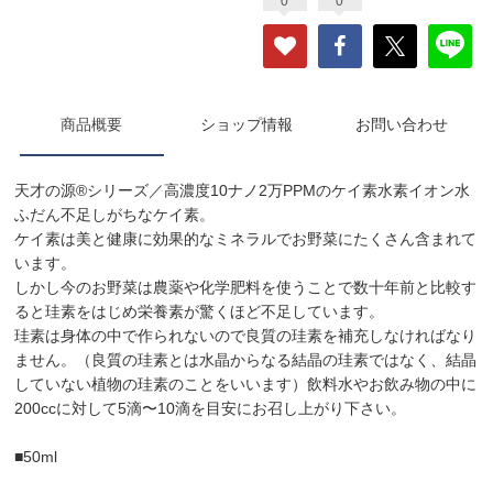
0
0
商品概要
ショップ情報
お問い合わせ
天才の源®シリーズ／高濃度10ナノ2万PPMのケイ素水素イオン水
ふだん不足しがちなケイ素。
ケイ素は美と健康に効果的なミネラルでお野菜にたくさん含まれて
います。
しかし今のお野菜は農薬や化学肥料を使うことで数十年前と比較す
ると珪素をはじめ栄養素が驚くほど不足しています。
珪素は身体の中で作られないので良質の珪素を補充しなければなり
ません。（良質の珪素とは水晶からなる結晶の珪素ではなく、結晶
していない植物の珪素のことをいいます）飲料水やお飲み物の中に
200ccに対して5滴〜10滴を目安にお召し上がり下さい。
■50ml