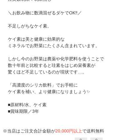
＼お飲み物に数滴混ぜるダケでOK‼️／
不足しがちなケイ素。
ケイ素は美と健康に効果的な
ミネラルでお野菜にたくさん含まれています。
しかし今のお野菜は農薬や化学肥料を使うことで
数十年前と比較すると珪素をはじめ栄養素が
驚くほど不足しているのが現状です…。
「高濃度のシリカ飲料」でお手軽に
ケイ素を補い、より健康になりましょう✨️
■原材料/水、ケイ素
■賞味期限／3年
※当店はご注文合計金額が
20,000円以上
で送料無料