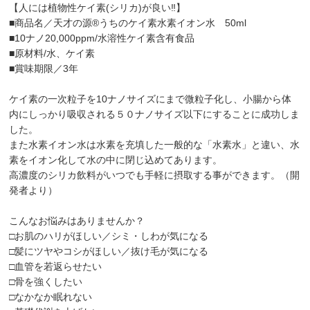
【人には植物性ケイ素(シリカ)が良い‼︎】
■商品名／天才の源®︎うちのケイ素水素イオン水 50ml
■10ナノ20,000ppm/水溶性ケイ素含有食品
■原材料/水、ケイ素
■賞味期限／3年
ケイ素の一次粒子を10ナノサイズにまで微粒子化し、小腸から体
内にしっかり吸収される５０ナノサイズ以下にすることに成功しま
した。
また水素イオン水は水素を充填した一般的な「水素水」と違い、水
素をイオン化して水の中に閉じ込めてあります。
高濃度のシリカ飲料がいつでも手軽に摂取する事ができます。（開
発者より）
こんなお悩みはありませんか？
□お肌のハリがほしい／シミ・しわが気になる
□髪にツヤやコシがほしい／抜け毛が気になる
□血管を若返らせたい
□骨を強くしたい
□なかなか眠れない