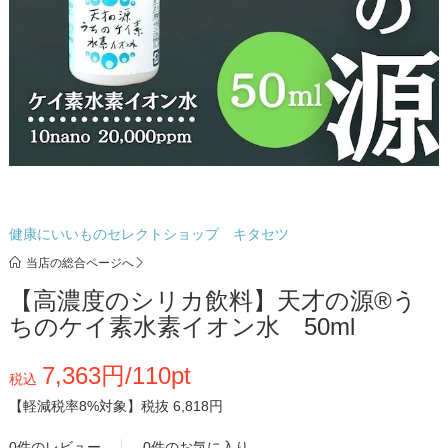
健康にいいものセレクトショップ キタセツ
当店の総合ページへ
【高濃度のシリカ飲料】天才の源®︎う
ちのケイ素水素イオン水 50ml
7,363円/110pt
税込
【軽減税率8%対象】
税抜 6,818円
0件のレビュー
0件のお気に入り