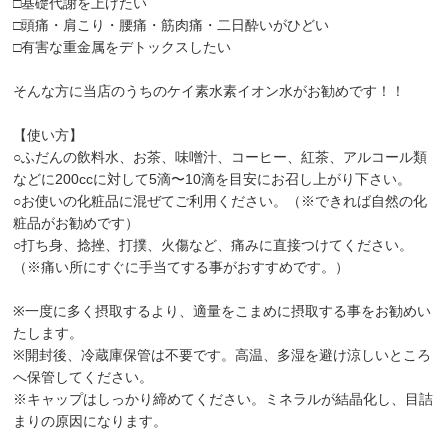
□基礎代謝を上げたい
□頭痛・肩こり・腰痛・筋肉痛・二日酔いがひどい
□有害な重金属をデトックスしたい
そんな方に当店のうちのケイ素水素イオン水がお勧めです！！
【使い方】
○ふだんの飲料水、お茶、味噌汁、コーヒー、紅茶、アルコール類
などに200ccに対して5滴〜10滴を目安にお召し上がり下さい。
○お使いの化粧品に混ぜてご利用ください。（※できれば自然の化
粧品がお勧めです）
○打ち身、捻挫、打撲、火傷など、痛みに直接つけてください。
（※痛い所にすぐに手当てする事がおすすめです。）
※一度に多く摂取するより、適量をこまめに摂取する事をお勧めい
たします。
※開封後、冷蔵庫保管は不要です。高温、多湿を避け涼しいところ
へ保管してください。
※キャップはしっかり締めてください。ミネラルが結晶化し、目詰
まりの原因になります。