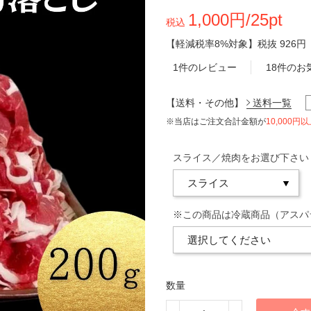
1,000円/25pt
税込
【軽減税率8%対象】
税抜
926円
1件のレビュー
18件のお
【送料・その他】
送料一覧
※当店はご注文合計金額が
10,000円
スライス／焼肉をお選び下さい
※この商品は冷蔵商品（アスパ
数量