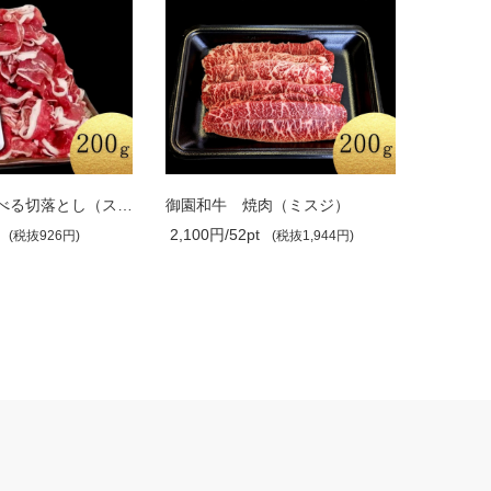
御園和牛 選べる切落とし（スライス／焼..
御園和牛 焼肉（ミスジ）
御園和牛
2,100円/52pt
2,100円/
(税抜926円)
(税抜1,944円)