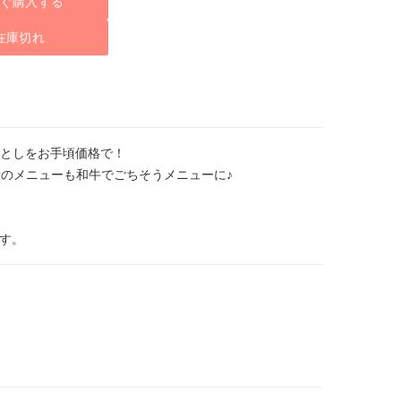
ぐ購入する
在庫切れ
落としをお手頃価格で！
のメニューも和牛でごちそうメニューに♪
す。