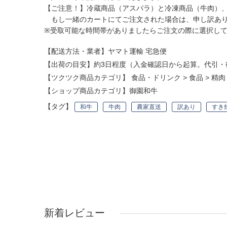
【ご注意！】冷蔵商品（アスパラ）と冷凍商品（牛肉）
もし一緒のカートにてご注文された場合は、申し訳あり
※受取可能な時間帯がありましたらご注文の際に選択し
【配送方法・業者】ヤマト運輸 宅急便
【出荷の目安】約3日程度（入金確認日から起算。代引・
【ツクツク商品カテゴリ】
食品・ドリンク
>
食品
>
精肉
【ショップ商品カテゴリ】
御園和牛
【タグ】
和牛
牛肉
農家直送
訳あり
すき
新着レビュー