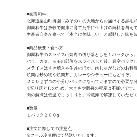
■御園和牛
北海道栗山町御園（みその）の大地からお届けする黒毛
御園和牛は放牧で健康に育てた牛に仕上げの飼料を与え
生産者自身が食べて「本当に美味しい」と感動した味を
■商品概要・食べ方
御園和牛のスライスor焼肉の切り落としを１パックから
バラ、カタ、モモの部位をスライスした後、真空パック
スライスはすき焼きや牛丼のほか、肉じゃがなどのお料
焼肉は炒め物や焼肉丼、カレーやシチューにもどうぞ。
２００ｇずつの小分けパックになっていますので必要な
※切り落としのため、大きさや脂身の程度は不揃いです
肉の解凍は低温でじっくりと。冷蔵庫で解凍していただ
■数量
１パック２００g
■注文に際しての注意点
※クール冷凍便にて発送いたします。