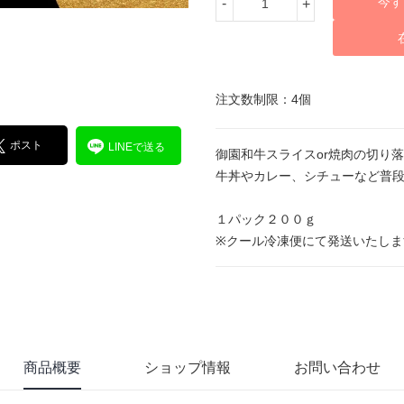
今す
-
+
注文数制限：4個
ポスト
LINEで送る
御園和牛スライスor焼肉の切り
牛丼やカレー、シチューなど普段
１パック２００ｇ
※クール冷凍便にて発送いたしま
商品概要
ショップ情報
お問い合わせ