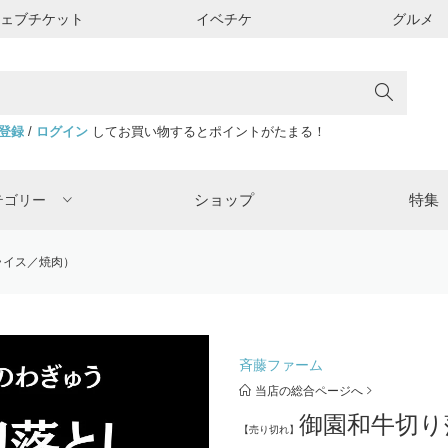
ウェブチケット
イベチケ
グルメ
登録
/
ログイン
してお買い物するとポイントがたまる！
ショップ
特集
テゴリー
ライス／焼肉）
斉藤ファーム
当店の総合ページへ
御園和牛切り
【売り切れ】