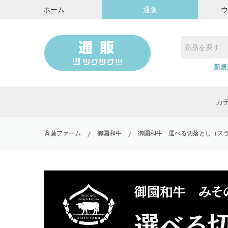
ホーム
通販
新規
カ
斉藤ファーム
御園和牛
御園和牛 選べる切落とし（ス