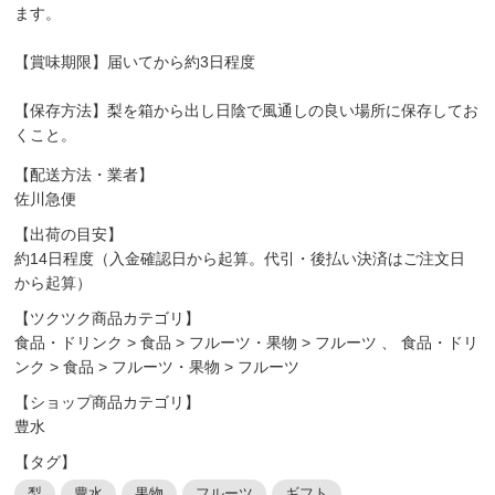
ます。
【賞味期限】届いてから約3日程度
【保存方法】梨を箱から出し日陰で風通しの良い場所に保存してお
くこと。
【配送方法・業者】
佐川急便
【出荷の目安】
約14日程度（入金確認日から起算。代引・後払い決済はご注文日
から起算）
【ツクツク商品カテゴリ】
食品・ドリンク
>
食品
>
フルーツ・果物
>
フルーツ
、
食品・ドリ
ンク
>
食品
>
フルーツ・果物
>
フルーツ
【ショップ商品カテゴリ】
豊水
【タグ】
梨
豊水
果物
フルーツ
ギフト