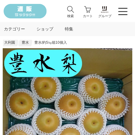
検索
カート
グループ
カテゴリー
ショップ
特集
大利園
豊水
豊水/約5㎏箱10個入