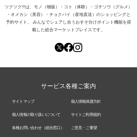
ツクツク!!!は、
モノ（物販）
・
コト（体験）
・
ゴチソウ（グルメ）
・
オメカシ（美容）
・
チョクバイ（産地直送）
のショッピングと
予約サイト。
みんなでシェアし合う
おすそ分けポイント機能
を搭
載した総合マーケットプレイスです。
サービス各種ご案内
サイトマップ
個人情報保護方針
個人情報の取り扱いについて
サイトご利用規約
各種お問い合わせ（総合窓口）
ご意見・ご要望