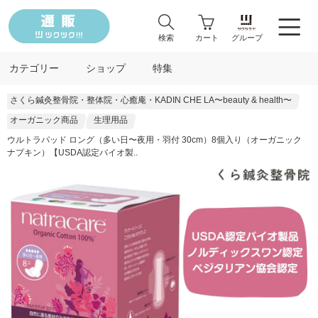
検索
カート
グループ
カテゴリー
ショップ
特集
さくら鍼灸整骨院・整体院・心癒庵・KADIN CHE LA〜beauty & health〜
オーガニック商品
生理用品
ウルトラパッド ロング（多い日〜夜用・羽付 30cm）8個入り（オーガニック
ナプキン）【USDA認定バイオ製..