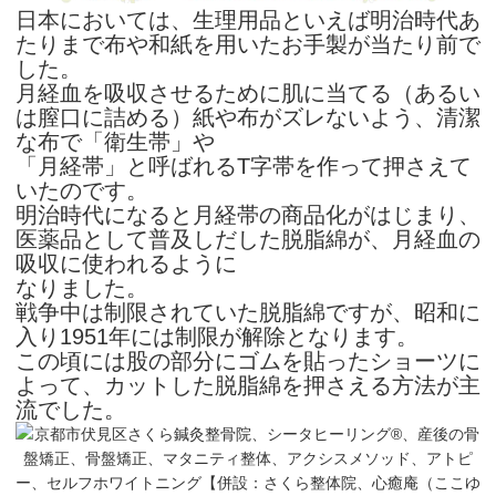
日本においては、生理用品といえば明治時代あ
たりまで布や和紙を用いたお手製が当たり前で
した。
月経血を吸収させるために肌に当てる（あるい
は膣口に詰める）紙や布がズレないよう、清潔
な布で「衛生帯」や
「月経帯」と呼ばれるT字帯を作って押さえて
いたのです。
明治時代になると月経帯の商品化がはじまり、
医薬品として普及しだした脱脂綿が、月経血の
吸収に使われるように
なりました。
戦争中は制限されていた脱脂綿ですが、昭和に
入り1951年には制限が解除となります。
この頃には股の部分にゴムを貼ったショーツに
よって、カットした脱脂綿を押さえる方法が主
流でした。