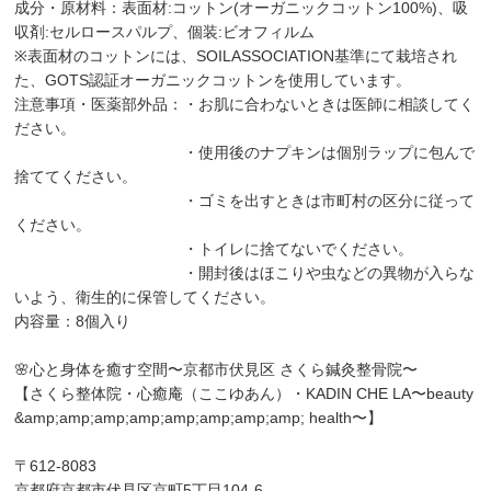
成分・原材料：表面材:コットン(オーガニックコットン100%)、吸
収剤:セルロースパルプ、個装:ビオフィルム
※表面材のコットンには、SOILASSOCIATION基準にて栽培され
た、GOTS認証オーガニックコットンを使用しています。
注意事項・医薬部外品：・お肌に合わないときは医師に相談してく
ださい。
・使用後のナプキンは個別ラップに包んで
捨ててください。
・ゴミを出すときは市町村の区分に従って
ください。
・トイレに捨てないでください。
・開封後はほこりや虫などの異物が入らな
いよう、衛生的に保管してください。
内容量：8個入り
🌸心と身体を癒す空間〜京都市伏見区 さくら鍼灸整骨院〜
【さくら整体院・心癒庵（ここゆあん）・KADIN CHE LA〜beauty
&amp;amp;amp;amp;amp;amp;amp;amp; health〜】
〒612-8083
京都府京都市伏見区京町5丁目104-6