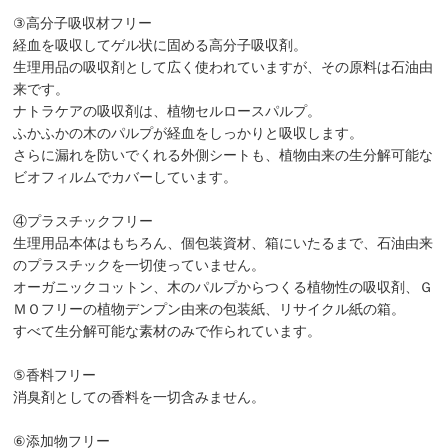
③高分子吸収材フリー
経血を吸収してゲル状に固める高分子吸収剤。
生理用品の吸収剤として広く使われていますが、その原料は石油由
来です。
ナトラケアの吸収剤は、植物セルロースパルプ。
ふかふかの木のパルプが経血をしっかりと吸収します。
さらに漏れを防いでくれる外側シートも、植物由来の生分解可能な
ビオフィルムでカバーしています。
④プラスチックフリー
生理用品本体はもちろん、個包装資材、箱にいたるまで、石油由来
のプラスチックを一切使っていません。
オーガニックコットン、木のパルプからつくる植物性の吸収剤、Ｇ
ＭＯフリーの植物デンプン由来の包装紙、リサイクル紙の箱。
すべて生分解可能な素材のみで作られています。
⑤香料フリー
消臭剤としての香料を一切含みません。
⑥添加物フリー