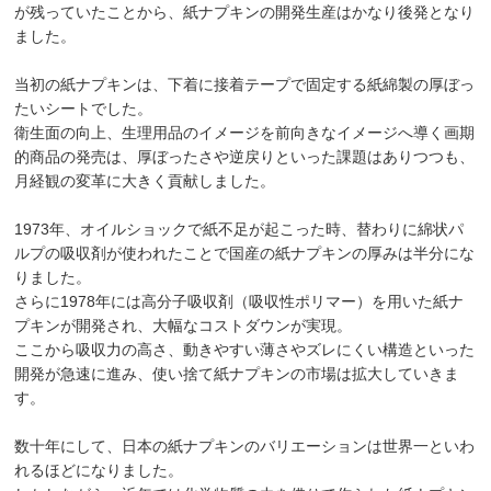
が残っていたことから、紙ナプキンの開発生産はかなり後発となり
ました。
当初の紙ナプキンは、下着に接着テープで固定する紙綿製の厚ぼっ
たいシートでした。
衛生面の向上、生理用品のイメージを前向きなイメージへ導く画期
的商品の発売は、厚ぼったさや逆戻りといった課題はありつつも、
月経観の変革に大きく貢献しました。
1973年、オイルショックで紙不足が起こった時、替わりに綿状パ
ルプの吸収剤が使われたことで国産の紙ナプキンの厚みは半分にな
りました。
さらに1978年には高分子吸収剤（吸収性ポリマー）を用いた紙ナ
プキンが開発され、大幅なコストダウンが実現。
ここから吸収力の高さ、動きやすい薄さやズレにくい構造といった
開発が急速に進み、使い捨て紙ナプキンの市場は拡大していきま
す。
数十年にして、日本の紙ナプキンのバリエーションは世界一といわ
れるほどになりました。