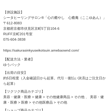
【併設施設】
シータヒーリングサロン®「心の癒やし 心癒庵（ここゆあん）」
〒612-8083
京都府京都市伏見区京町5丁目104-6
RUFF京町201号室
075-604-3838
https://sakurasinkyuseikotsuin.amebaownd.com/
【配送方法・業者】
ゆうパック
【出荷の目安】
約5日程度（入金確認日から起算。代引・後払い決済はご注文日か
ら起算）
【ツクツク商品カテゴリ】
美容・健康・医療
>
健康
>
その他健康商品
>
その他
、
美容・健
康・医療
>
医療
>
その他医療品
>
その他
【ショップ商品カテゴリ】