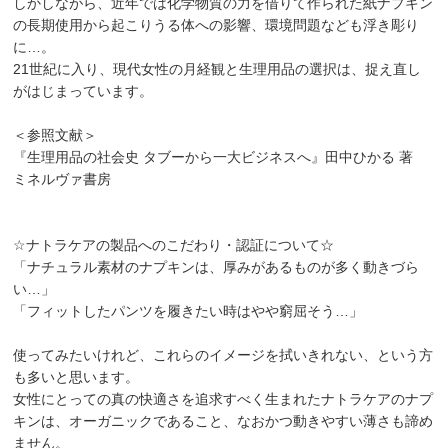
しかしながら、近年では化学物質の力を借りて作られた紙ナプキン
の長期使用から起こりうる体への影響、環境問題なども浮き彫り
に…。
21世紀に入り、現代女性の月経観と生理用品の選択は、捉え直し
がはじまっています。
＜参照文献＞
『生理用品の社会史 タブーから一大ビジネスへ』田中ひかる 著
ミネルヴァ書房
☆ナトラケアの製品へのこだわり・認証について☆
「ナチュラル素材のナプキンは、厚みがあるものが多く動きづら
い…」
「フィットしたパンツを履きたい時はやや窮屈そう…」
使ってみたいけれど、これらのイメージを拭いきれない、という方
も多いと思います。
女性にとっての真の快適さを追求すべく生まれたナトラケアのナプ
キンは、オーガニックであること、なおかつ動きやすい薄さも諦め
ません。