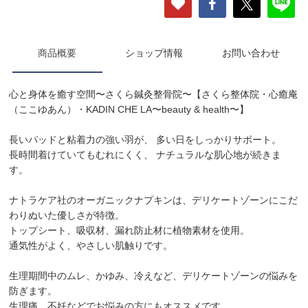
商品概要
ショップ情報
お問い合わせ
心と身体を癒す空間〜さくら鍼灸整骨院〜【さくら整体院・心癒庵
（ここゆあん）・KADIN CHE LA〜beauty & health〜】
長いパッドと粘着力の強い羽が、 多い日をしっかりサポート。
長時間着けていてもむれにくく、 ナチュラルな肌心地が続きま
す。
ナトラケア社のオーガニックナプキンは、デリケートゾーンにこだ
わりぬいた優しさが特徴。
トップシート、吸収材、漏れ防止材に植物素材を使用。
通気性がよく、やさしい肌触りです。
生理期間中のムレ、かゆみ、冷えなど、デリケートゾーンの悩みを
防ぎます。
生理痛、不妊などでお悩みの方にもオススメです。