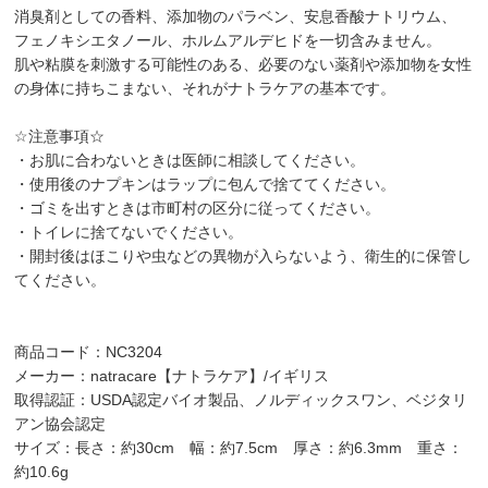
消臭剤としての香料、添加物のパラベン、安息香酸ナトリウム、
フェノキシエタノール、ホルムアルデヒドを一切含みません。
肌や粘膜を刺激する可能性のある、必要のない薬剤や添加物を女性
の身体に持ちこまない、それがナトラケアの基本です。
☆注意事項☆
・お肌に合わないときは医師に相談してください。
・使用後のナプキンはラップに包んで捨ててください。
・ゴミを出すときは市町村の区分に従ってください。
・トイレに捨てないでください。
・開封後はほこりや虫などの異物が入らないよう、衛生的に保管し
てください。
商品コード：NC3204
メーカー：natracare【ナトラケア】/イギリス
取得認証：USDA認定バイオ製品、ノルディックスワン、ベジタリ
アン協会認定
サイズ：長さ：約30cm 幅：約7.5cm 厚さ：約6.3mm 重さ：
約10.6g