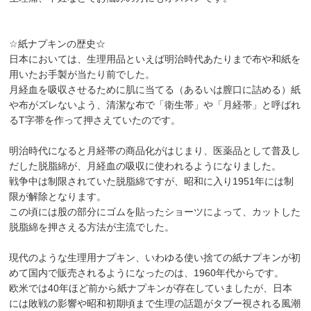
☆紙ナプキンの歴史☆
日本においては、生理用品といえば明治時代あたりまで布や和紙を
用いたお手製が当たり前でした。
月経血を吸収させるために肌に当てる（あるいは膣口に詰める）紙
や布がズレないよう、清潔な布で「衛生帯」や「月経帯」と呼ばれ
るT字帯を作って押さえていたのです。
明治時代になると月経帯の商品化がはじまり、医薬品として普及し
だした脱脂綿が、月経血の吸収に使われるようになりました。
戦争中は制限されていた脱脂綿ですが、昭和に入り1951年には制
限が解除となります。
この頃には股の部分にゴムを貼ったショーツによって、カットした
脱脂綿を押さえる方法が主流でした。
現代のような生理用ナプキン、いわゆる使い捨ての紙ナプキンが初
めて国内で販売されるようになったのは、1960年代からです。
欧米では40年ほど前から紙ナプキンが存在していましたが、日本
には敗戦の影響や昭和初期頃まで生理の話題がタブー視される風潮