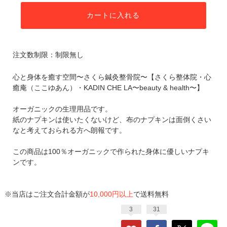
カートに入れる
注文数制限：制限無し
心と身体を癒す空間〜さくら鍼灸整骨院〜【さくら整体院・心
癒庵（ここゆあん）・KADIN CHE LA〜beauty & health〜】
オーガニックの生理用品です。
紙のナプキンは使いたくないけど、布のナプキンは面倒くさい
なと考えておられる方へ朗報です。
この商品は100％オーガニックで作られた身体に優しいナプキ
ンです。
※当店はご注文合計金額が
10,000円以上
で送料無料
3
31