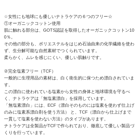
☆女性にも地球にも優しいナトラケアの６つのフリー☆
①オーガニックコットン使用
肌に触れる部分は、GOTS認証を取得したオーガニックコットン10
0％。
その他の部分も、ポリエステルをはじめ石油由来の化学繊維を使わ
ず、生分解可能な自然素材でつくられています。
柔らかく、ムレを感じにくい、優しい肌触りです。
②完全塩素フリー（TCF）
一般的に生理用品の素材は、白く衛生的に保つため漂白されていま
す。
この漂白に使われている塩素から女性の身体と地球環境を守るべ
く、ナトラケアは「無塩素漂白」を採用しています。
「無塩素漂白」には、ECF（漂白そのものには塩素を使わず仕上げ
のみに塩素系漂白剤を使う方法） と、TCF（漂白から仕上げまで
一貫して塩素を使わない方法）のタイプがあります。
ナトラケアは全製品がTCFで作られており、徹底して優しい製品づ
くりを行っています。