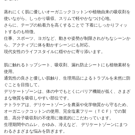
蒸れにくく肌に優しいオーガニックコットンや植物由来の吸収剤を
使いながら、しっかり吸収、スリムで軽やかなつけ心地。
さらに、テープの粘着力を高くすることで 下着にしっかりフィッ
トするのも特徴。
仕事、スポーツ、ヨガなど、動きや姿勢が制限されがちなシーンか
ら、アクティブに体を動かすシーンにも対応。
現代女性のライフスタイルに穏やかに寄り添います。
肌に触れるトップシート、吸収剤、漏れ防止シートにも植物素材を
使用。
通気性の良さと優しい肌触り、生理用品によるトラブルを未然に防
ぐことを目指して。
デリケートゾーンは、体の中でもとくにバリア機能が低く、さまざ
まな物質を吸収しやすい部位です。
ナトラケアは、デリケートゾーンを農薬や化学物質から守るため、
オーガニックコットンの使用、完全塩素フリー（ＴＣＦ）での製
造、高分子吸収剤の不使用に徹底的にこだわっています。
生理期間中のムレ、かゆみ、冷えなど、 デリケートゾーンにまつ
わるさまざまな悩みを防ぎます。