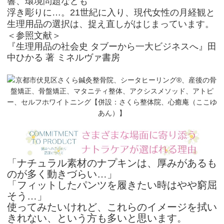
響、環境問題なども
浮き彫りに…。21世紀に入り、現代女性の月経観と
生理用品の選択は、捉え直しがはじまっています。
＜参照文献＞
『生理用品の社会史 タブーから一大ビジネスへ』田
中ひかる 著 ミネルヴァ書房
「ナチュラル素材のナプキンは、厚みがあるも
のが多く動きづらい…」
「フィットしたパンツを履きたい時はやや窮屈
そう…」
使ってみたいけれど、
これらのイメージを拭い
きれない、という方も多いと思います。