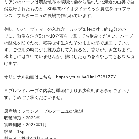
リアンのハーブは農薬散布や環境汚染から離れた北海道の山奥で自
然栽培されたものと、30年間バイオダイナミック農法を行うフラ
ンス、ブルターニュの農場で作られています。
美味しいハーブティーの入れ方：カップ１杯に対し約1g分のハー
ブに、熱湯を注ぎ5分〜10分蒸らし漉してお飲みください。ハーブ
の酸化を防ぐため、粉砕せず生きたそのままの形で加工していま
す。ご使用の時に少し揉み崩して入れると、香りが引き立ちます。
水出しには向いていませんが、抽出したものを冷やしてもお飲み頂
けます。
オリジナル動画はこちら
https://youtu.be/Umlv7281ZZY
＊ブレンドハーブの内容は季節により多少変動する事がございま
す。予めご了承くださいませ。
原産地：フランス・ブルターニュ/北海道
収穫時期：2025年
賞味期限：2027年1月
容量：15g
製造者：株式会社Lienfarm