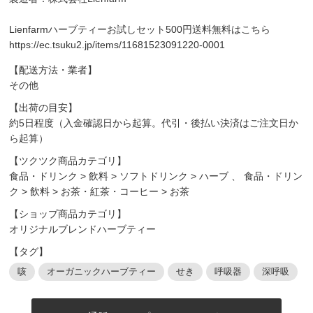
Lienfarmハーブティーお試しセット500円送料無料はこちら
https://ec.tsuku2.jp/items/11681523091220-0001
【配送方法・業者】
その他
【出荷の目安】
約5日程度（入金確認日から起算。代引・後払い決済はご注文日か
ら起算）
【ツクツク商品カテゴリ】
食品・ドリンク
>
飲料
>
ソフトドリンク
>
ハーブ
、
食品・ドリン
ク
>
飲料
>
お茶・紅茶・コーヒー
>
お茶
【ショップ商品カテゴリ】
オリジナルブレンドハーブティー
【タグ】
咳
オーガニックハーブティー
せき
呼吸器
深呼吸