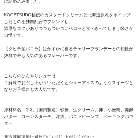
に詰め込みました。
KOGETSUDO秘伝のカスタードクリームと北海道原乳をホイップ
したものを独自配合でブレンドし、
濃厚なコクがありつつもついついペロッと食べきってしまう軽さが
自慢です。
【タヒチ産バニラ】はかすかに香るチェリーブランデーとの相性が
抜群で最も人気のあるフレーバーです。
こちらのひんやりシューは
半解凍でお召し上がりいただくとシューアイスのようなスイーツと
なりお子様にも大人気です。
原材料名 牛乳（国内製造）砂糖、生クリーム、卵、小麦粉、発酵
バター、コーンスターチ、洋酒、バニラビーンズ、ベーキングパウ
ダー
要冷凍解凍後は当日中にお召し上がりください