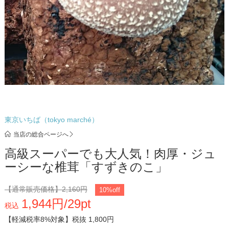
東京いちば（tokyo marché）
当店の総合ページへ
高級スーパーでも大人気！肉厚・ジュ
ーシーな椎茸「すずきのこ」
【通常販売価格】
2,160円
10%off
1,944円/29pt
税込
【軽減税率8%対象】
税抜 1,800円