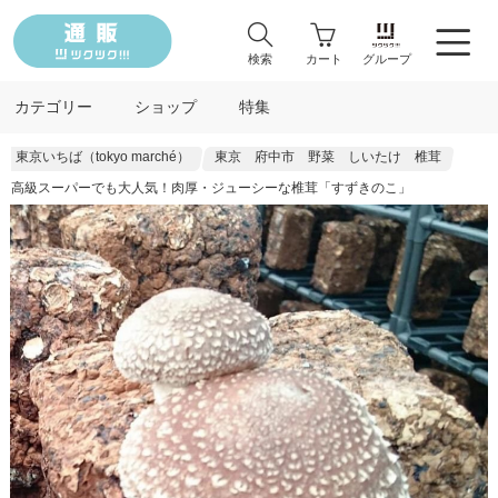
検索
カート
グループ
カテゴリー
ショップ
特集
東京いちば（tokyo marché）
東京 府中市 野菜 しいたけ 椎茸
高級スーパーでも大人気！肉厚・ジューシーな椎茸「すずきのこ」