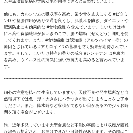
ムや生活習慣病の予防効果が期待できると言われています。
他にも、カルシウムの吸収率を高め、歯や骨を丈夫にする #ビタミ
ンD や整腸作用があり便通を良くし、肌荒れを防ぎ、ダイエットや
肥満防止にも効果的な #食物繊維 を含んでいます。しいたけは特
に不溶性食物繊維が多いきのこで、腸の蠕動（ぜんどう）運動を促
してくれます。また、#食物繊維 は認知症（アルツハイマー病）の
原因とされている #アミロイドβ の蓄積を防ぐ効果が期待されてい
ます。そして、しいたけ特有の香りの成分 #レンチナン は免疫力
を高め、ウイルス性の病気に強い抵抗力を高めると言われていま
す。
********************************************************************************
細心の注意を払って生産していますが、天候不良や発生場所など自
然環境下では色・形・大きさにバラつきが出てしまうことをご了承
ください。また、降水時など収穫ができない日があるので少々お時
間を頂く場合がございます。
尚、近年多発しています大型台風など不測の事態により収穫が困難
な場合も想定され、お届けできない可能性があります。その際はご