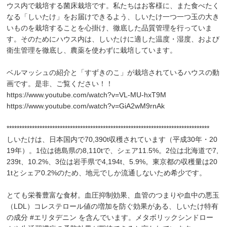
ウス内で栽培する菌床栽培です。私たちはお客様に、また食べたく
なる「しいたけ」をお届けできるよう、しいたけ一つ一つ玉の大き
いものを栽培することを心掛け、徹底した品質管理を行っていま
す。そのためにハウス内は、しいたけに適した温度・湿度、および
衛生管理を徹底し、農薬を使わずに栽培しています。
ベルマッシュの紹介と「すずきのこ」が栽培されているハウスの動
画です。是非、ご覧ください！！
https://www.youtube.com/watch?v=VL-MU-hxT9M
https://www.youtube.com/watch?v=GiA2wM9rnAk
********************************************************************************
しいたけは、日本国内で70,390t収穫されています（平成30年・20
19年）。1位は徳島県の8,110tで、シェア11.5%。2位は北海道で7,
239t、10.2%、3位は岩手県で4,194t、5.9%。東京都の収穫量は20
1tとシェア0.2%のため、地元でしか流通しないため希少です。
とても栄養豊富な食材。血圧抑制効果、血管のつまりや血中の悪玉
（LDL）コレステロール値の増加を防ぐ効果がある、しいたけ特有
の成分 #エリタデニン を含んでいます。メタボリックシンドロー