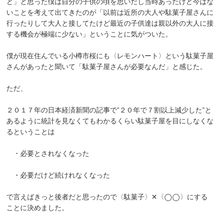
と」と思った僕は自分の子供の頃を思いだし当時あったけど今はな
いことを考えて出てきたのが「以前は近所の大人や駄菓子屋さんに
行ったりして大人と接してたけど最近の子供達は親以外の大人に接
する機会が極端に少ない」ということに気がついた。
僕が現在住んでいる小樽市桜にも〈レモンハート〉という駄菓子屋
さんがあったと聞いて「駄菓子屋さんが必要なんだ」と感じた。
ただ、
２０１７年の日本経済新聞の記事で”２０年で７割以上減少した”と
あるように統計を見なくてもわかるくらい駄菓子屋を目にしなくな
るということは
・必要とされなくなった
・必要だけど続けれなくなった
で言えばきっと後者だと思ったので〈駄菓子〉✕〈◯◯〉にする
ことに決めました。