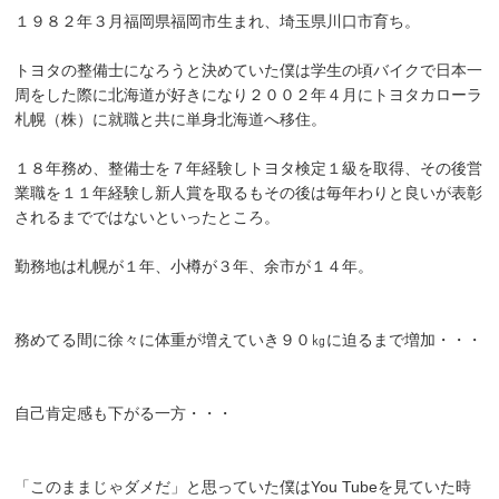
１９８２年３月福岡県福岡市生まれ、埼玉県川口市育ち。
トヨタの整備士になろうと決めていた僕は学生の頃バイクで日本一
周をした際に北海道が好きになり２００２年４月にトヨタカローラ
札幌（株）に就職と共に単身北海道へ移住。
１８年務め、整備士を７年経験しトヨタ検定１級を取得、その後営
業職を１１年経験し新人賞を取るもその後は毎年わりと良いが表彰
されるまでではないといったところ。
勤務地は札幌が１年、小樽が３年、余市が１４年。
務めてる間に徐々に体重が増えていき９０㎏に迫るまで増加・・・
自己肯定感も下がる一方・・・
「このままじゃダメだ」と思っていた僕はYou Tubeを見ていた時