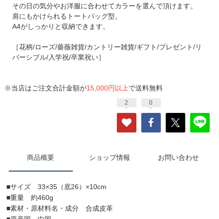
その日の気分やお洋服に合わせてカラーを選んで頂けます。
肩にもかけられるトートバッグ型。
A4がしっかりと収納できます。
［花柄/ローズ/薔薇雑貨/カントリー雑貨/ギフト/プレゼント/リ
バーシブル/入学祝/卒業祝い］
※当店はご注文合計金額が
15,000円以上
で送料無料
2
0
商品概要
ショップ情報
お問い合わせ
■サイズ 33×35（底26）×10cm
■重量 約460g
■素材・原材料名・成分 合成皮革
■原産国 中国