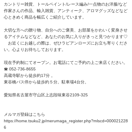
カントリー雑貨、トールペイント/レース編み/一点物のお洋服/など
作家さんの作品、輸入雑貨、アンティーク、アロマグッズなどなど
心ときめく商品を幅広くご紹介しています。
大切な方への贈り物、自分へのご褒美、お部屋をかわいく変身させ
るアイテムなどなど、あなたのお気に入りがきっと見つかります♡
お近くにお越しの際は、ぜひラビアンローズにお立ち寄りくださ
い。心よりお待ちしております。
現在予約制にてオープン。お電話にてご予約の上ご来店ください。
☎ 052-736-8655
高蔵寺駅から徒歩約17分 。
東谷橋バス停から徒歩約５分。駐車場4台分。
愛知県名古屋市守山区上志段味東谷2109-325
メルマガ登録はこちら
https://home.tsuku2.jp/merumaga_register.php?mlscd=000021228
6