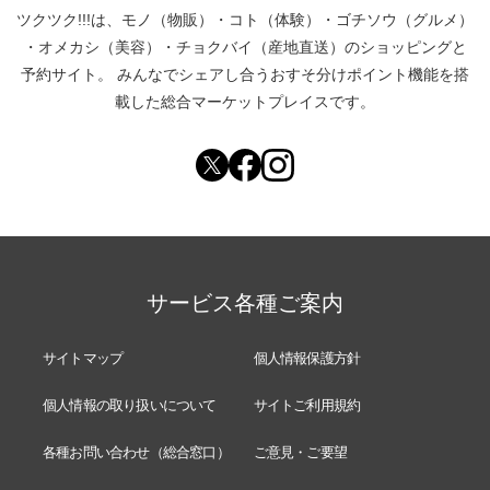
ツクツク!!!は、
モノ（物販）
・
コト（体験）
・
ゴチソウ（グルメ）
・
オメカシ（美容）
・
チョクバイ（産地直送）
のショッピングと
予約サイト。
みんなでシェアし合う
おすそ分けポイント機能
を搭
載した総合マーケットプレイスです。
サービス各種ご案内
サイトマップ
個人情報保護方針
個人情報の取り扱いについて
サイトご利用規約
各種お問い合わせ（総合窓口）
ご意見・ご要望