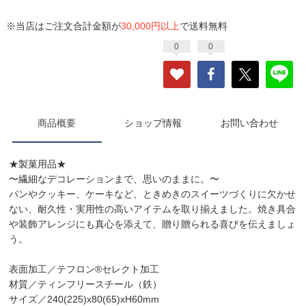
※当店はご注文合計金額が
30,000円以上
で送料無料
0
0
商品概要
ショップ情報
お問い合わせ
★製菓用品★
〜繊細なデコレーションまで、思いのままに。〜
パンやクッキー、ケーキなど、ときめきのスイーツづくりに欠かせ
ない、耐久性・実用性の高いアイテムを取り揃えました。焼き具合
や装飾アレンジにも真心を添えて、贈り贈られる喜びを伝えましょ
う。
表面加工／テフロン®セレクト加工
材質／ティンフリースチール（鉄）
サイズ／240(225)x80(65)xH60mm