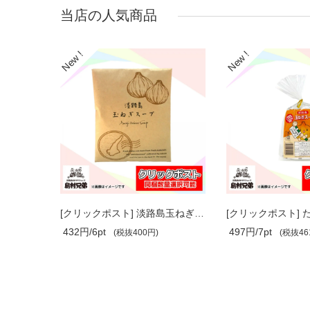
当店の人気商品
[クリックポスト] そうめん『ひとすじの..
[クリックポスト] 淡路島玉ねぎスープ(8..
432円/6pt
497円/7pt
(税抜400円)
(税抜46