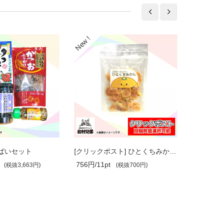
ぱいセット
[クリックポスト] ひとくちみかん《同梱..
756円/11pt
648円/9
(税抜3,663円)
(税抜700円)