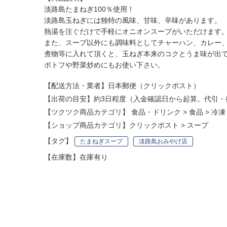
淡路島たまねぎ100％使用！
淡路島玉ねぎには独特の風味、甘味、辛味があります。
熱湯を注ぐだけで手軽にオニオンスープがいただけます
また、スープ以外にも調味料としてチャーハン、カレー
煮物等に入れて頂くと、玉ねぎ本来のコクとうま味が出
ポトフや野菜炒めにもお使い下さい。
【配送方法・業者】日本郵便（クリックポスト）
【出荷の目安】約3日程度（入金確認日から起算。代引・
【ツクツク商品カテゴリ】
食品・ドリンク
>
食品
>
冷凍
【ショップ商品カテゴリ】
クリックポスト
>
スープ
【タグ】
たまねぎスープ
淡路島おみやげ店
【在庫数】在庫有り