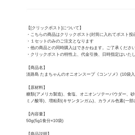
【[クリックポスト]について】
・こちらの商品はクリックポスト(封筒に入れてポスト投
・１セットのみのご注文となります
・他の商品との同時購入はできかねます。ご了承くださ
・クリックポストの特性上、代金引換、日時指定はいた
【商品名】
淡路島 たまちゃんのオニオンスープ《コンソメ》(10袋入
【原材料】
糖類(アメリカ製造)、食塩、オニオンソテーパウダー、
ミノ酸等)、増粘剤(キサンタンガム)、カラメル色素(一
【内容量】
50g(5g1食分×10袋)
【商品説明】