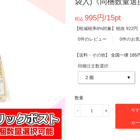
袋入)《同梱数量選
995円/15pt
税込
【軽減税率8%対象】
税抜
922円
0件のレビュー
0件のお
【送料・その他】
全国一律 185
同梱注文数選択
数量
今す
-
+
カー