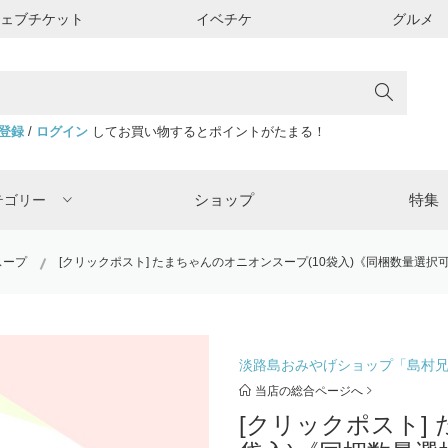
ウェブチケット
イベチケ
グルメ
登録
/
ログイン
してお買い物するとポイントがたまる！
ショップ
特集
テゴリー
スープ
[クリックポスト] たまちゃんのオニオンスープ(10袋入)《同梱数量選択
淡路島おみやげショップ「島村
当店の総合ページへ
[クリックポスト]