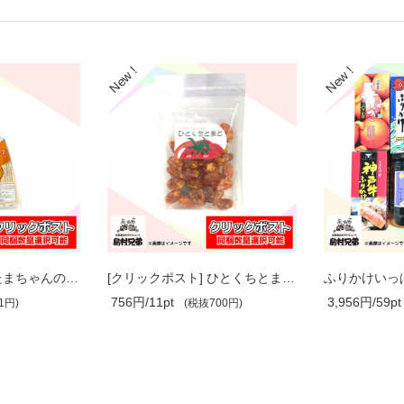
[クリックポスト] たまちゃんのオニオン..
[クリックポスト] ひとくちとまと《同梱..
ふりかけいっ
756円/11pt
3,956円/59pt
1円)
(税抜700円)