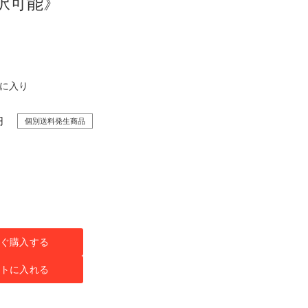
択可能》
気に入り
円
個別送料発生商品
ぐ購入する
トに入れる