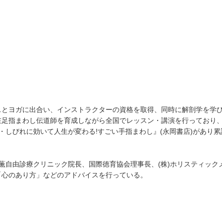
スとヨガに出合い、インストラクターの資格を取得、同時に解剖学を学
在足指まわし伝道師を育成しながら全国でレッスン・講演を行っており
・しびれに効いて人生が変わる!すごい手指まわし』(永岡書店)があり累
野薫自由診療クリニック院長、国際徳育協会理事長、(株)ホリスティック
「心のあり方」などのアドバイスを行っている。