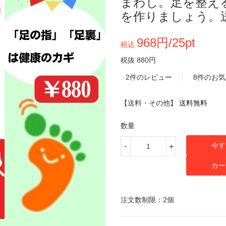
まわし。足を整え
を作りましょう。
968円/25pt
税込
税抜 880円
2件のレビュー
8件のお
【送料・その他】
送料無料
数量
今す
-
+
カー
注文数制限：2個