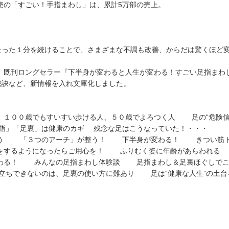
月発売の「すごい！手指まわし」は、累計5万部の売上。
たった１分を続けることで、さまざまな不調も改善、からだは驚くほど
 既刊ロングセラー『下半身が変わると人生が変わる！すごい足指まわ
秘訣など、新情報を入れ文庫化しました。
１００歳でもすいすい歩ける人、５０歳でよろつく人 足の“危険信
の指」「足裏」は健康のカギ 残念な足はこうなっていた！・・・
よう 「３つのアーチ」が整う！ 下半身が変わる！ きつい筋トレ
をするようになったらご用心を！ ふりむく姿に年齢があらわれる
変わる！ みんなの足指まわし体験談 足指まわし＆足裏ほぐしでこ
立ちできないのは、足裏の使い方に難あり 足は“健康な人生”の土台