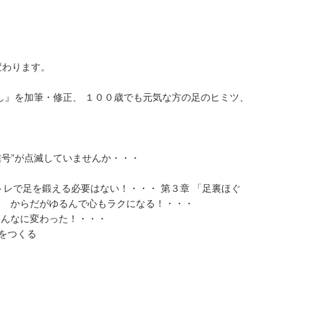
変わります。
し』を加筆・修正、 １００歳でも元気な方の足のヒミツ、
号”が点滅していませんか・・・
で足を鍛える必要はない！・・・ 第３章 「足裏ほぐ
 からだがゆるんで心もラクになる！・・・
んなに変わった！・・・
をつくる