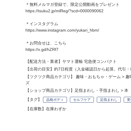
＊無料メルマガ登録で、限定公開動画をプレゼント
https://tsuku2.jp/mlReg/?scd=0000090062
＊インスタグラム
https://www.instagram.com/yukari_hbm/
＊お問合せは、こちら
https://x.gd/hZRf7
【配送方法・業者】ヤマト運輸 宅急便コンパクト
【出荷の目安】約7日程度（入金確認日から起算。代引・
【ツクツク商品カテゴリ】
趣味・おもちゃ・ゲーム
>
趣
ズ
【ショップ商品カテゴリ】
足指まわし・手指まわし
>
本
【タグ】
品格ボディ
セルフケア
足指まわし
更
【在庫数】在庫わずか