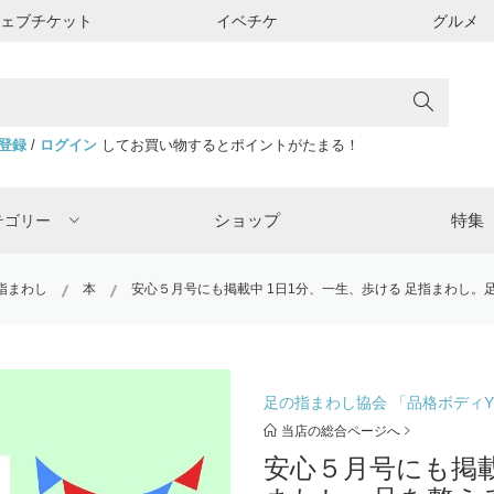
ウェブチケット
イベチケ
グルメ
登録
/
ログイン
してお買い物するとポイントがたまる！
ショップ
特集
テゴリー
指まわし
本
安心５月号にも掲載中 1日1分、一生、歩ける 足指まわし。
足の指まわし協会 「品格ボディYU
当店の総合ページへ
安心５月号にも掲載