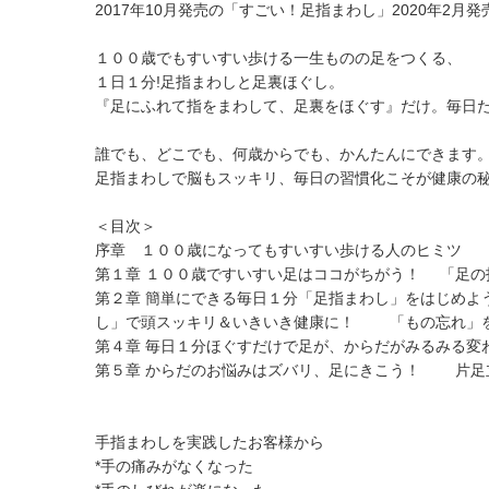
2017年10月発売の「すごい！足指まわし」2020年2
１００歳でもすいすい歩ける一生ものの足をつくる、
１日１分!足指まわしと足裏ほぐし。
『足にふれて指をまわして、足裏をほぐす』だけ。毎日
誰でも、どこでも、何歳からでも、かんたんにできます。
足指まわしで脳もスッキリ、毎日の習慣化こそが健康の
＜目次＞
序章 １００歳になってもすいすい歩ける人のヒミツ 
第１章 １００歳ですいすい足はココがちがう！ 「足
第２章 簡単にできる毎日１分「足指まわし」をはじめ
し」で頭スッキリ＆いきいき健康に！ 「もの忘れ」
第４章 毎日１分ほぐすだけで足が、からだがみるみる
第５章 からだのお悩みはズバリ、足にきこう！ 片足
手指まわしを実践したお客様から
*手の痛みがなくなった