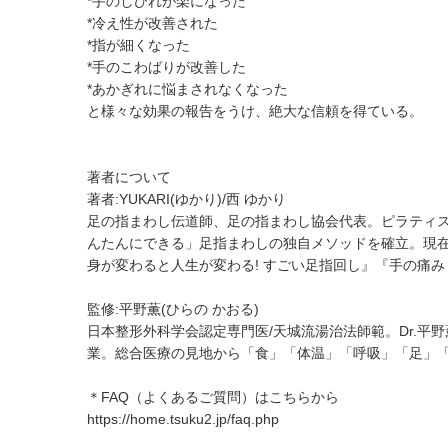
*手のしびれが楽になった
*冷え性が改善された
*指が細くなった
*手のこわばりが改善した
*あかぎれに悩まされなくなった
と様々な効果の報告をうけ、絶大な信頼を得ている。
著者について
著者:YUKARI(ゆかり)/西 ゆかり
足の指まわし伝道師、足の指まわし協会代表。ピラティ
んたんにできる」足指まわしの独自メソッドを確立。現
身が変わると人生が変わる! すごい足指回し』『手の痛み
監修:平野薫(ひらの かおる)
日本整形外科学会認定専門医/天城流湯治法師範。Dr.平
業。総合医療の見地から「食」「体温」「呼吸」「足」
＊FAQ（よくあるご質問）はこちらから
https://home.tsuku2.jp/faq.php