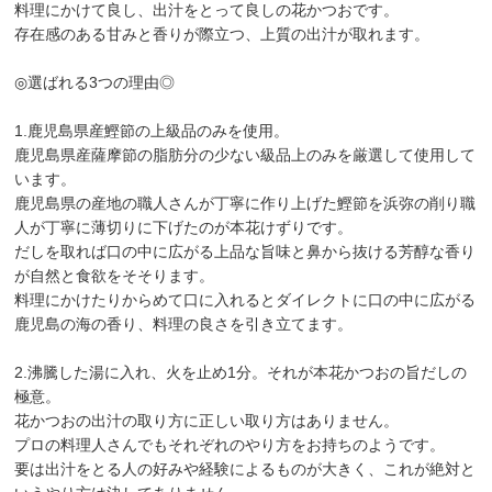
料理にかけて良し、出汁をとって良しの花かつおです。
存在感のある甘みと香りが際立つ、上質の出汁が取れます。
◎選ばれる3つの理由◎
1.鹿児島県産鰹節の上級品のみを使用。
鹿児島県産薩摩節の脂肪分の少ない級品上のみを厳選して使用して
います。
鹿児島県の産地の職人さんが丁寧に作り上げた鰹節を浜弥の削り職
人が丁寧に薄切りに下げたのが本花けずりです。
だしを取れば口の中に広がる上品な旨味と鼻から抜ける芳醇な香り
が自然と食欲をそそります。
料理にかけたりからめて口に入れるとダイレクトに口の中に広がる
鹿児島の海の香り、料理の良さを引き立てます。
2.沸騰した湯に入れ、火を止め1分。それが本花かつおの旨だしの
極意。
花かつおの出汁の取り方に正しい取り方はありません。
プロの料理人さんでもそれぞれのやり方をお持ちのようです。
要は出汁をとる人の好みや経験によるものが大きく、これが絶対と