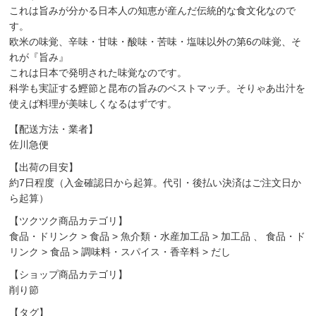
これは旨みが分かる日本人の知恵が産んだ伝統的な食文化なので
す。
欧米の味覚、辛味・甘味・酸味・苦味・塩味以外の第6の味覚、そ
れが『旨み』
これは日本で発明された味覚なのです。
科学も実証する鰹節と昆布の旨みのベストマッチ。そりゃあ出汁を
使えば料理が美味しくなるはずです。
【配送方法・業者】
佐川急便
【出荷の目安】
約7日程度（入金確認日から起算。代引・後払い決済はご注文日か
ら起算）
【ツクツク商品カテゴリ】
食品・ドリンク
>
食品
>
魚介類・水産加工品
>
加工品
、
食品・ド
リンク
>
食品
>
調味料・スパイス・香辛料
>
だし
【ショップ商品カテゴリ】
削り節
【タグ】