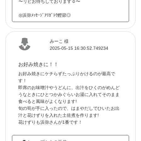
〜リピお待ちしております☺〜
◎浜弥ﾒｯｾｰｼﾞｱﾘｶﾞﾄｳ鰹節◎
みーこ 様
2025-05-15 16:30:52.749234
お好み焼きに！！
お好み焼きにケチらずたっぷりかけるのが最高で
す！
即席のお味噌汁やうどんに、出汁をひくのがめんど
うなときにひとつかみぐらいお湯に入れてそのまま
食べると風味がよくなります!
旬の筍が手に入ったので、はまやだしでひいたお出
汁と花けずりを入れた土佐煮を作ります!
花けずりも浜弥さんが1番です！