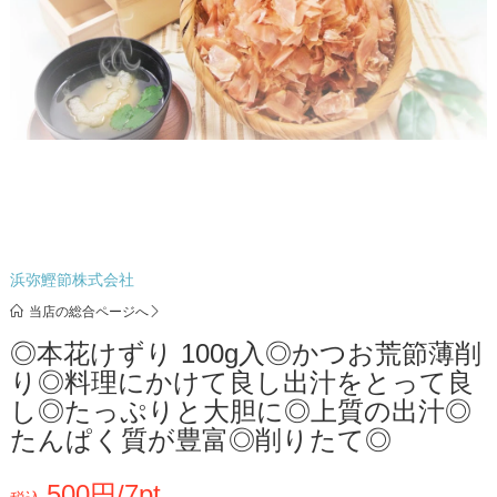
浜弥鰹節株式会社
当店の総合ページへ
◎本花けずり 100g入◎かつお荒節薄削
り◎料理にかけて良し出汁をとって良
し◎たっぷりと大胆に◎上質の出汁◎
たんぱく質が豊富◎削りたて◎
500円/7pt