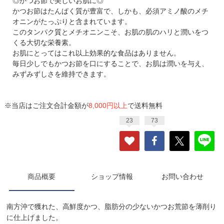
◎かつお節で美しいお肌に◎
かつお節はたんぱく質が豊富で、しかも、必須アミノ酸のメチ
オニンがたっぷりと含まれています。
このタンパク質とメチオニンこそ、お肌の肌のハリと潤いをつ
くる大切な栄養素。
お肌にとってはこれ以上効果的な食品はありません。
毎日少しでもかつお節を口にすることで、お肌は潤いを与え、
みずみずしさを維持できます。
※当店はご注文合計金額が
8,000円以上
で送料無料
23
73
商品概要
ショップ情報
お問い合わせ
南方沖で獲れた、高鮮度かつ、脂肪分の少ないかつお荒節を薄削り
に仕上げました。