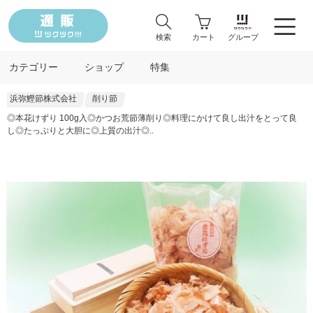
検索
カート
グループ
カテゴリー
ショップ
特集
浜弥鰹節株式会社
削り節
◎本花けずり 100g入◎かつお荒節薄削り◎料理にかけて良し出汁をとって良
し◎たっぷりと大胆に◎上質の出汁◎..