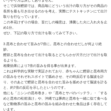
いうやり方は決してありません。
そこで浜弥鰹節では、商品毎にどういう出汁の取り方がその商品の
長所を最も引き出せるのかを考え、実際にテストキッチンにて出汁
取りを行なっています。
この本花けずりの場合、旨だしの極意は、沸騰した火に入れ火を止
め1分。
ぜひ、下記の取り方で出汁を取ってみて下さい。
3.昆布と合わせて旨みが7倍に。昆布との合わせだしが何より絶
妙。
鰹節と昆布を合わせて出汁を取るとどちらかが片方だけで出汁を取
るよりも、
相乗効果により7倍の旨みを得る事が出来ます。
これは科学的な実験で実証されており、赤ちゃんに鰹節と昆布両方
の旨みをそれぞれスポイトで舐めさせ、その時反応する脳波を計
り、そのあとで鰹節と昆布を合わせた旨みを舐めさせて脳波を計る
と、約7倍の反応を示したというのです。
他にも「ニシンの昆布巻き」や「昆布とサバのバッテラ」・「する
めと昆布の松前漬け」や、沖縄では豚肉と昆布を一緒に似て食べる
など動物系の旨みと昆布の旨みを組み合わせた食品は多く存在して
います。