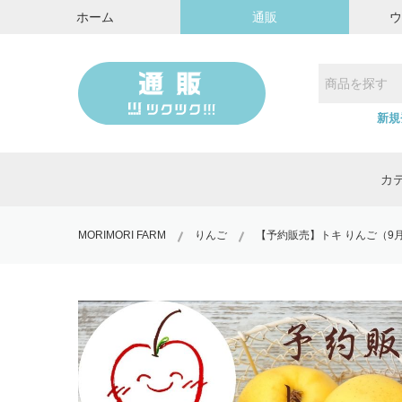
ホーム
通販
新規
カ
MORIMORI FARM
りんご
【予約販売】トキ りんご（9月