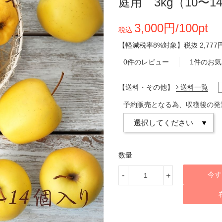
庭用 3kg（10〜1
3,000円/100pt
税込
【軽減税率8%対象】
税抜
2,777
0件のレビュー
1件のお
【送料・その他】
送料一覧
予約販売となる為、収穫後の発
数量
今す
-
+