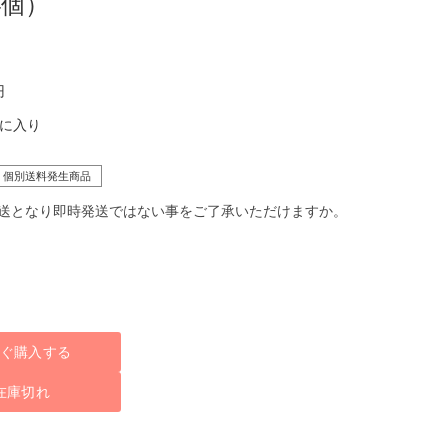
4個）
円
気に入り
個別送料発生商品
送となり即時発送ではない事をご了承いただけますか。
ぐ購入する
在庫切れ