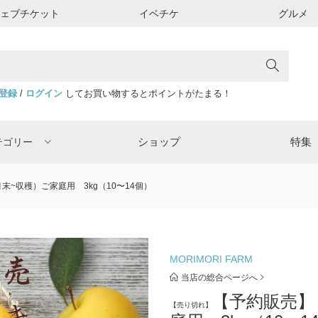
ウェブチケット
イベチケ
グルメ
登録
/
ログイン
してお買い物するとポイントがたまる！
ショップ
特集
テゴリー
末~収穫）ご家庭用 3kg（10〜14個）
MORIMORI FARM
当店の総合ページへ
【予約販売】
【売り切れ】