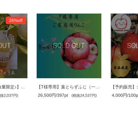
f
還元【数量限定♪】MORIMORI FA..
【T様専用】葉とらずふじ（一段）ご家庭用
26,500円/397pt
4,000円/100pt
(税抜24,537円)
(税抜3,70