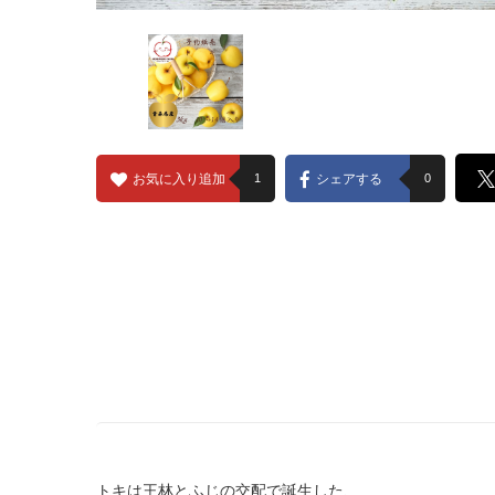
お気に入り追加
1
シェアする
0
トキは王林とふじの交配で誕生した、