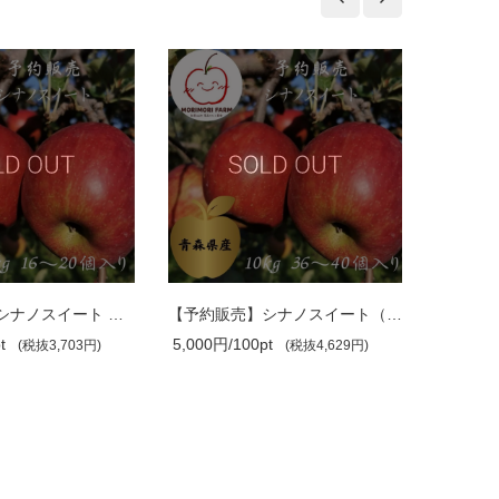
【予約販売】シナノスイート （１０月中..
【予約販売】シナノスイート（１０月中旬..
5,000円/100pt
3,000円/100pt
3円)
(税抜4,629円)
(税抜