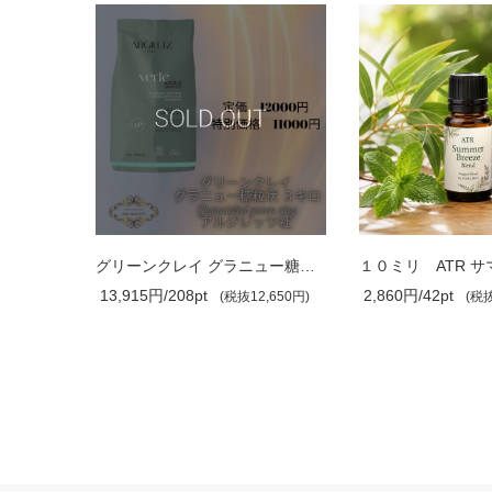
グリーンクレイ 大粒 3,000g Granulated..
グリーンクレイ グラニュー糖粒状 3,000g..
13,915円/208pt
2,860円/42pt
,650円)
(税抜12,650円)
(税抜