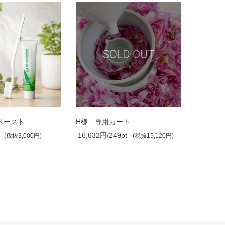
ペースト
H様 専用カート
16,632円/249pt
36,410円
(税抜3,000円)
(税抜15,120円)