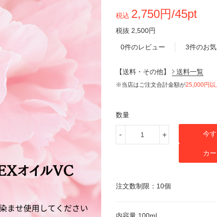
2,750円/45pt
税込
税抜 2,500円
0件のレビュー
3件のお
【送料・その他】
送料一覧
※当店はご注文合計金額が
25,000円
数量
今す
-
+
カー
注文数制限：10個
内容量 100ml