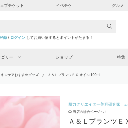
ウェブチケット
イベチケ
グルメ
登録
/
ログイン
してお買い物するとポイントがたまる！
ショップ
特集
テゴリー
スキンケアおすすめグッズ
Ａ＆ＬプランツＥＸ オイル 100ml
肌力クリエイター美容研究家 ar
当店の総合ページへ
Ａ＆ＬプランツＥＸ 