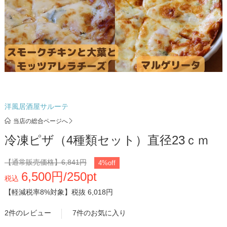
洋風居酒屋サルーテ
当店の総合ページへ
冷凍ピザ（4種類セット）直径23ｃｍ
【通常販売価格】
6,841円
4%off
6,500円/250pt
税込
【軽減税率8%対象】
税抜 6,018円
2件のレビュー
7件のお気に入り