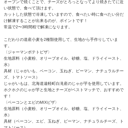
オーブンで焼くことで、チーズがとろっとなってより焼きたてに近
い状態で、食べて頂けます。
カットした状態で冷凍していますので、食べたい時に食べたい分だ
け解凍することが出来るのが、ポイントです！
常温で2〜3時間程で解凍になります。
こだわりの道産小麦を2種類使用して、生地から手作りしていま
す。
〈ジャーマンポテトピザ〉
生地原料（小麦粉、オリーブオイル、砂糖、塩、ドライイースト、
水）
具材（じゃがいも、ベーコン、玉ねぎ、ピーマン、ナチュラルチー
ズ、トマトソース）
じゃがいもは、北海道遠軽町白滝産のじゃが芋を使用しています。
ホクホクのじゃが芋と生地とチーズがベストマッチで、おすすめで
す！
〈ベーコンとエビのMIXピザ〉
生地原料（小麦粉、オリーブオイル、砂糖、塩、ドライイースト、
水）
具材（ベーコン、エビ、玉ねぎ、ピーマン、ナチュラルチーズ、ト
マトソース）