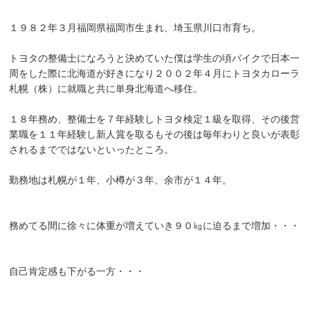
１９８２年３月福岡県福岡市生まれ、埼玉県川口市育ち。
トヨタの整備士になろうと決めていた僕は学生の頃バイクで日本一
周をした際に北海道が好きになり２００２年４月にトヨタカローラ
札幌（株）に就職と共に単身北海道へ移住。
１８年務め、整備士を７年経験しトヨタ検定１級を取得、その後営
業職を１１年経験し新人賞を取るもその後は毎年わりと良いが表彰
されるまでではないといったところ。
勤務地は札幌が１年、小樽が３年、余市が１４年。
務めてる間に徐々に体重が増えていき９０㎏に迫るまで増加・・・
自己肯定感も下がる一方・・・