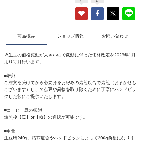
0
0
商品概要
ショップ情報
お問い合わせ
※生豆の価格変動が大きいので変動に伴った価格改定を2023年1月
より毎月行います。
■焙煎
ご注文を受けてから必要分をお好みの焙煎度合で焙煎（おまかせも
ございます）し、欠点豆や異物を取り除くために丁寧にハンドピッ
クした後にご提供いたします。
■コーヒー豆の状態
焙煎後【豆】or【粉】の選択が可能です。
■重量
生豆時240g。焙煎度合やハンドピックによって200g前後になりま