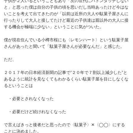
子供が２人いるということもあり「次の世代にバトンタッチしない
と」と思った僕は自分の子供の頃を思いだし当時あったけど今はな
いことを考えて出てきたのが「以前は近所の大人や駄菓子屋さんに
行ったりして大人と接してたけど最近の子供達は親以外の大人に接
する機会が極端に少ない」ということに気がついた。
僕が現在住んでいる小樽市桜にも〈レモンハート〉という駄菓子屋
さんがあったと聞いて「駄菓子屋さんが必要なんだ」と感じた。
ただ、
２０１７年の日本経済新聞の記事で”２０年で７割以上減少した”と
あるように統計を見なくてもわかるくらい駄菓子屋を目にしなくな
るということは
・必要とされなくなった
・必要だけど続けれなくなった
で言えばきっと後者だと思ったので〈駄菓子〉✕〈◯◯〉にする
ことに決めました。