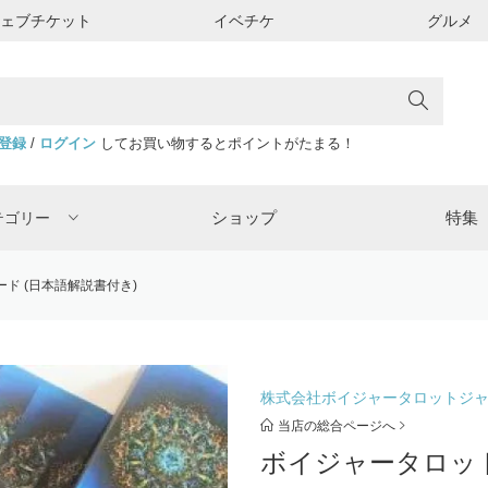
ウェブチケット
イベチケ
グルメ
登録
/
ログイン
してお買い物するとポイントがたまる！
ショップ
特集
テゴリー
ド (日本語解説書付き)
株式会社ボイジャータロットジ
当店の総合ページへ
ボイジャータロット