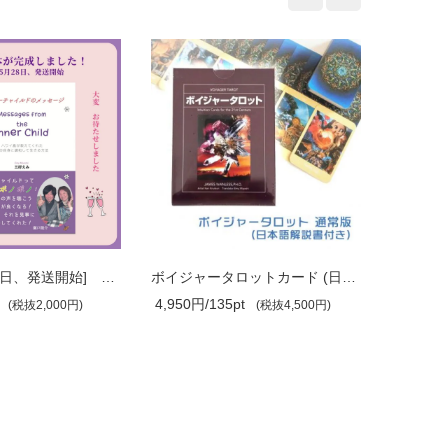
[2025年5月28日、発送開始] インナーチ..
ボイジャータロットカード (日本語解説書..
4,950円/135pt
2,750円/
(税抜2,000円)
(税抜4,500円)