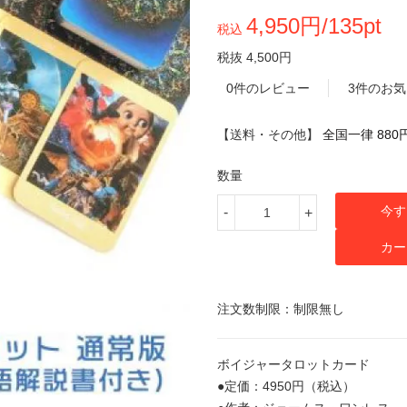
4,950円/135pt
税込
税抜 4,500円
0件のレビュー
3件のお
【送料・その他】
全国一律 880
数量
今す
-
+
カー
注文数制限：制限無し
ボイジャータロットカード
●定価：4950円（税込）