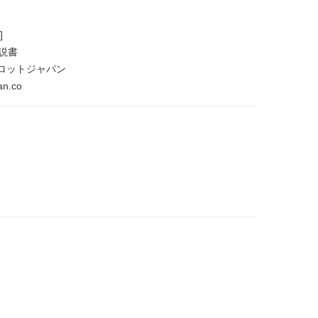
]
説書
ロットジャパン
an.co